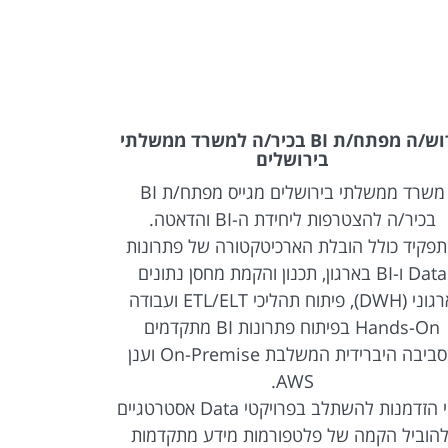
דרוש/ה מפתח/ת BI בכיר/ה למשרד ממשלתי
בירושלים
משרד ממשלתי בירושלים מגייס מפתח/ת BI
משרד ממשלתי
בכיר/ה להצטרפות ליחידת ה-BI והדאטה.
BI להצטרפות ליחידת ה-BI והדאטה.
פקיד כולל הובלת הארכיטקטורה של פתרונות
Data ו-BI בארגון, תכנון והקמת מחסן נתונים
לקצה, החל 
ארגוני (DWH), פיתוח תהליכי ETL/ELT ועבודה
Hands-On בפיתוח פתרונות BI מתקדמים
והטמעת פ
בסביבה היברידית המשלבת On-Premise וענן
במסגרת התפ
AWS.
זוהי הזדמנות להשתלב בפרויקטי Data אסטרטגיים
להוביל הקמה של פלטפורמות מידע מתקדמות
ודשבורדים,