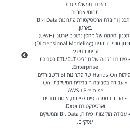
בארגון ממשלתי גדול.
תחומי אחריות
• תכנון והובלת ארכיטקטורת פתרונות Data ו-BI
בארגון.
תכנון והקמה של מחסן נתונים ארגוני (DWH).
• תכנון מודלי נתונים (Dimensional Modeling)
וזרימות מידע.
• איסוף, נית
• פיתוח והקמה של תהליכי ETL/ELT בסביבת
Enterprise.
Hands-O של פתרונות BI ודשבורדים.
• עבודה בסביבה היברידית המשלבת On-
Premise ו-AWS.
• הגדרת סטנדרטים לפיתוח, איכות נתונים
וארכיטקטורת Data.
• ליווי הפר
• עבודה מול צוותי פיתוח, BI, Data וממשקים
עסקיים.