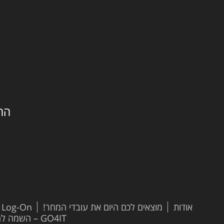
החילזון 
אודות
מוצאים לכם היום את עובדי המחר!
t Log-On
GO4IT – השמה להייטק