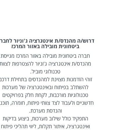
Full Stack &
דרוש/ה מהנדס/ת אינטגרציה ג'וניור לחבר
ביטחונית מובילה באזור המרכז
לקו רכבת)
חברה ביטחונית מובילה באזור המרכז מגייסת
Full  מנוסה להצטרפות
מהנדס/ת אינטגרציה ג'וניור להצטרפות לצוות
טכנולוגי מוביל.
ל מערכות
זוהי הזדמנות מצוינת למהנדסים בתחילת דרכם
Web מתקדמות, עבודה בטכנולוגיות React ו-
להשתלב בפיתוח ובאינטגרציה של מערכות
REST API, עבודה מול מסדי
טכנולוגיות מורכבות, לקחת חלק בפרויקטים
יים בסביבה
חדשניים ולעבוד לצד צוותי פיתוח, חומרה, תוכנ
והנדסת מערכת.
התפקיד כולל שילוב מערכות, ביצוע בדיקות
• פיתוח Full Stack בטכנולוגיות React ו-
ואינטגרציה, איתור תקלות, ליווי תהליכי פיתוח