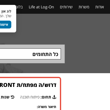
אודות
משרות
שירותים
Life at Log-On
בלוג
טבלאות
לוג און 
שלך. המש
אישור
כל התחומים
דרוש/ה מפתח/ת FRONT לענף DATA לגוף פיננסי מוביל בשפלה
תחום:
פיתוח תוכנה
שנות נ
תיאור משרה: