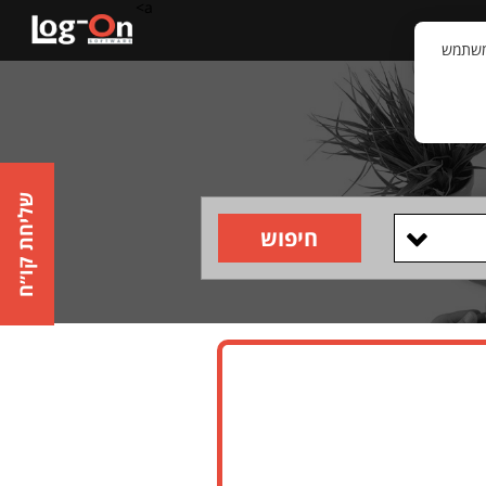
a>
קשר
וויית המשתמש
שליחת קו״ח
חיפוש