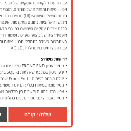
עבודה עם הלקוחות העסקיים של הבנק ותרגום
אפיון , פיתוח ותחזוקה של מודולים, תוצרי ד
פיתוח ממשקי משתמש (UI) חכמים וידידותיים למשתמש בכלי Pyramid BI
מימוש ויזואליזציות נתונים מתקדמות ואינטר
הבנת צרכים עסקיים ומימושם בתוצרי הדא
אופטימיזציה של ביצועי מערכת ושיפור חו
השתתפות פעילה בתהליכי תכנון, פיתוח ובד
עבודה בצוותים במתודולגיית AGILE
דרישות משרה:
ניסיון באפיון FRONT END כולל פרזנטציה DASHBOARD ים , דוחות משתמש וכו' - 5 שנות ניסיון
ידע וניסיון בכתיבת שאילתות ב- SQL ברמה גבוהה - 3 שנות ניסיון
יכולת מוכחת בפיתוח - Front-End שנתיים ניסיון
ניסיון מוכח בפיתוח בכלי : BI יתרון משמעותי לניסיון ב- Pyramid אך גם ניסיון בכלי BI אחרים אפשרי (Tableau, Power BI, QlikView)
אפיון מבני נתונים וקשרים בין טבלאות מורכבי
ניסיון בעבודה עם מסדי נתונים גדולים ומ
שלח/י קו"ח
ש