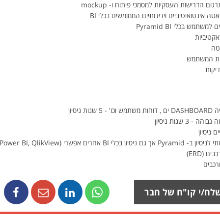
 הדרישות העסקיות למסמכי פיתוח ו- mockup
אטה אינטואיטיביים וידידותיים הממומשים בכלי BI
אקטיביות
טה
ויית המשתמש
יקות
ם (ERD)
ורכבים
לח/י קו"ח של חבר