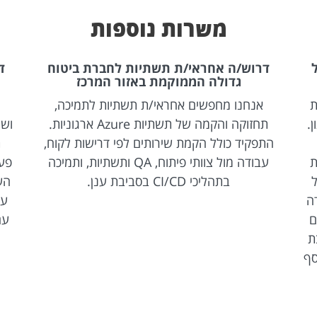
משרות נוספות
דרוש/ה אחראי/ת תשתיות לחברת ביטוח
גדולה הממוקמת באזור המרכז
ת
אנחנו מחפשים אחראי/ת תשתיות לתמיכה,
.
תחזוקה והקמה של תשתיות Azure ארגוניות.
ושי
התפקיד כולל הקמת שירותים לפי דרישות לקוח,
ת
ת
עבודה מול צוותי פיתוח, QA ותשתיות, ותמיכה
פעו
ל
בתהליכי CI/CD בסביבת ענן.
הע
On-Pr, עבודה
ם
ת
כ-80%) ובנוסף