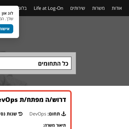
אודות
משרות
שירותים
Life at Log-On
בלוג
טבלאות
לוג און 
שלך. המש
אישור
כל התחומים
דרוש/ה מפתח/ת DevOps למשרד ממשלתי בירושלים
תחום:
DevOps
שנות נסי
תיאור משרה: