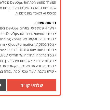
אוטומציות CI/CD ו-C
מבוססי AI למאבק באנטישמיות.
דרישות משרה:
מעל 4 שנות ניסיון בתחום DevOps בענן ציבורי- חובה
ניסיון משמעותי כמפתח/ת DevOps בסביבת ענן- חובה
ניסיון בניהול והקמה של Landing Zones ו-Networking בענן GCP
ניסיון בכתיבת IaC (Terraform / CloudFormation)
ניסיון בפיתוח אוטומציות וכתיבת סקריפטי
ניסיון בהקמה ותחזוקה של תהליכי CI/CD חובה
היכרות עם מוצרי אבטחת מידע בענן- חו
ניסיון בעבודה עם מערכות תקשורת ענניות \C, Subnets, Routing, VPN, Load Balancers
יכולת כתיבת תיעוד טכני ויכולת עבודה בצו
שלח/י קו"ח
ש