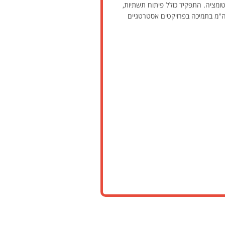
יבת GCP עם דגש על תשתיות תקשורת ואוטומציה. התפקיד כולל פיתוח תשתיות,
שרד רה"מ בתמיכה בפרויקטים אסטרטגיים