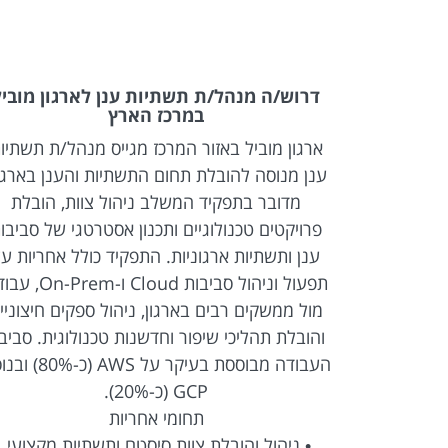
DevOps Eng לארגון פיננסי
דרוש/ה מנהל/ת תשתיות ענן לארגון מוביל
במרכז הארץ
ארגון פיננסי מוביל באזור המרכז מגייס DevOps
ארגון מוביל באזור המרכז מגייס מנהל/ת תשתיו
לוגי מתקדם,
ענן מנוסה להובלת תחום התשתיות והענן בארגון
האחראי על פיתוח והובלת תשתיות DevOps
מדובר בתפקיד המשלב ניהול צוות, הובלת
פרויקטים טכנולוגיים ותכנון אסטרטגי של סביבו
של תהליכי
ענן ותשתיות ארגוניות. התפקיד כולל אחריות ע
אוטומציה
תפעול וניהול סביבות Cloud ו-em
המפתחים
מול ממשקים רבים בארגון, ניהול ספקים חיצוניי
Deve) והובלת חדשנות
והובלת תהליכי שיפור וחדשנות טכנולוגית. סביב
טכנולוגית באמצעות שילוב פתרונות AI ואוטומציה
העבודה מבוססת בעיקר על AWS (
GCP (כ-20%).
ולעבוד עם
תחומי אחריות
דמות בתחומי Kubernetes,
• ניהול והובלת צוות סיסטם ותשתיות מקצועי.