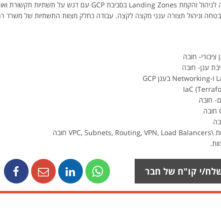
המשרד מחפש מפתח/ת DevOps מוביל/ה לניהול והקמת Landing Zones בסב
Ia, הטמעת בקרות אבטחה וניהול תצורה ענני מקצה לקצה. עבודה כחלק מצוות התשתיות של מ
ם- חובה
בה
VP חובה
ות.
לח/י קו"ח של חבר