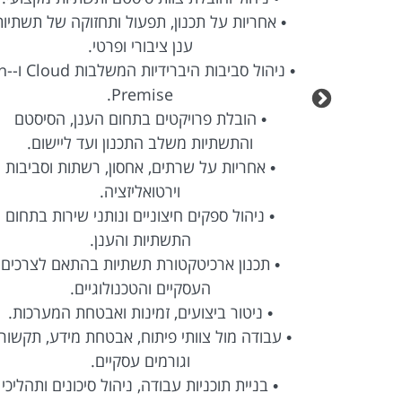
• אחריות על תכנון, תפעול ותחזוקה של תשתיות
ענן ציבורי ופרטי.
• פיתוח ותחזוקה של תשתיות DevOps ואוטומציה
• ניהול סביבות היברי
Premise.
• תכנון, בנייה והטמעה של תהליכי CI/CD מקצה
• הובלת פרויקטים בתחום הענן, הסיסטם
והתשתיות משלב התכנון ועד ליישום.
בסביבת ענן
• אחריות על שרתים, אחסון, רשתות וסביבות
וירטואליזציה.
• שיפור חוויית המפתחים וקיצור זמני Delivery ו-
• ניהול ספקים חיצוניים ונותני שירות בתחום
התשתיות והענן.
• עבודה עם Kubernetes, OpenShift ופתרונות
• תכנון ארכיטקטורת תשתיות בהתאם לצרכים
העסקיים והטכנולוגיים.
• ניטור ביצועים, זמינות ואבטחת המערכות.
ות AI Agents לאוטומציה של
• עבודה מול צוותי פיתוח, אבטחת מידע, תקשור
וגורמים עסקיים.
כות כחלק
• בניית תוכניות עבודה, ניהול סיכונים ותהליכי