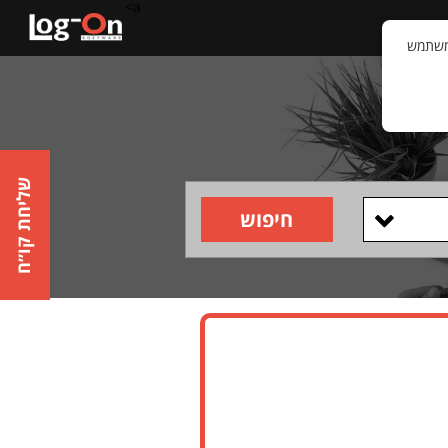
a>
קשר
וויית המשתמש
שליחת קו״ח
חיפוש