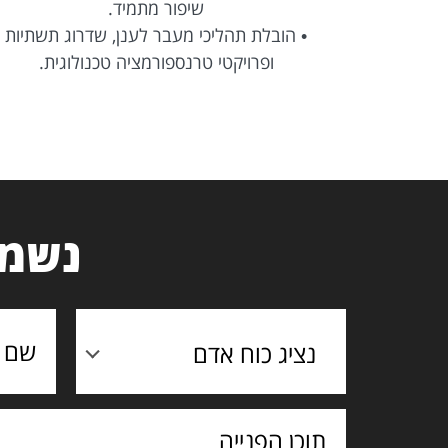
שיפור מתמיד.
רכיטקטורה
• הובלת תהליכי מעבר לענן, שדרוג תשתיות
ופרויקטי טרנספורמציה טכנולוגית.
דום Best Practices בתחומי DevOps,
נשמח
נציג כוח אדם
תוכן
הפנייה