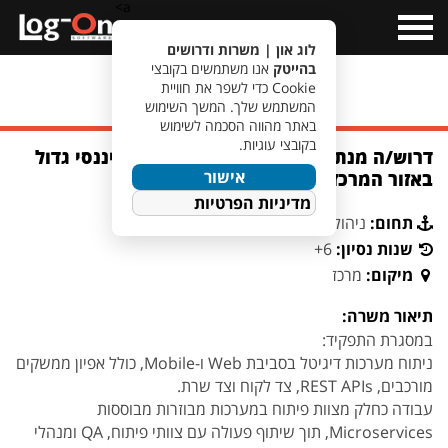
a>
Open
Menu
לוג און | משרות ודרושים
בהייטק
אנו משתמשים בקובצי
Cookie כדי לשפר את חוויית
מעבר לחיפוש משרות
המשתמש שלך. המשך השימוש
באתר מהווה הסכמה לשימוש
בקובצי עוגיות.
דרוש/ה מנתח/ת מערכות דיגיטל לגוף פיננסי גדול
אישור
באזור המרכז
מדיניות הפרטיות
תחום:
ניהול פרויקטים וניתוח מערכות
שנות נסיון:
6+
מיקום:
מרכז
תיאור משרה:
במסגרת התפקיד:
ניתוח מערכות דיגיטל בסביבת Web ו-Mobile, כולל אפיון ממשקים
מורכבים, REST APIs, צד לקוח וצד שרת.
עבודה כחלק מצוות פיתוח במערכות מבוזרות מבוססות
Microservices, תוך שיתוף פעולה עם צוותי פיתוח, QA ומנהלי