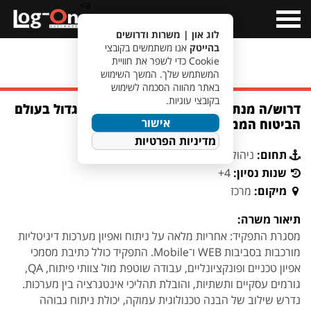
a>
Open
Menu
לוג און | משרות ודרושים
בהייטק
אנו משתמשים בקובצי
Cookie כדי לשפר את חוויית
מעבר לחיפוש משרות
המשתמש שלך. המשך השימוש
באתר מהווה הסכמה לשימוש
בקובצי עוגיות.
דרוש/ה מנתח/ת מערכות דיגיטל לארגון גדול בעולם
אישור
הביטוח הממוקם בפ"ת
מדיניות הפרטיות
תחום:
ניהול פרויקטים וניתוח מערכות
שנות נסיון:
4+
מיקום:
מרכז
תיאור משרה:
מסגרת התפקיד: אחריות מלאה על ניתוח ואפיון מערכות דיגיטליות
מורכבות בסביבות WEB ו־Mobile. התפקיד כולל כתיבת מסמכי
אפיון טכניים ופונקציונליים, עבודה שוטפת מול צוותי פיתוח, QA,
גורמים עסקיים ותשתיות, והובלת תהליכי אינטגרציה בין מערכות.
נדרש שילוב של הבנה טכנולוגית עמוקה, יכולת ניתוח גבוהה