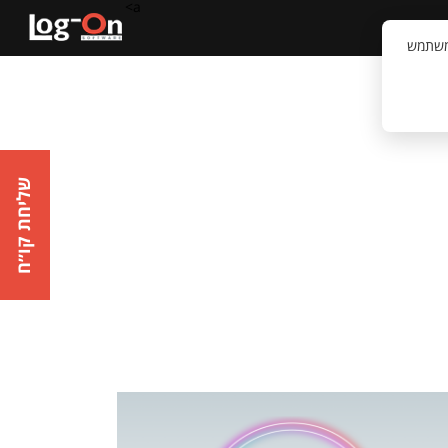
a>
קשר
וויית המשתמש
שליחת קו״ח