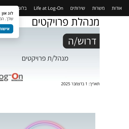
אודות
משרות
שירותים
Life at Log-On
בלוג
טבלאות
לוג און 
מנהלת פרויקטים
שלך. המש
אישור
תאריך: 1 בדצמבר 2025