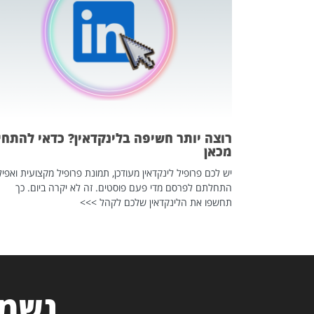
 לדעת להשתמש בזה?
 ב-2026, זו כתבה שהיא בגדר
רוצה יותר חשיפה בלינקדאין? כדאי להתחי
מכאן
יש לכם פרופיל לינקדאין מעודכן, תמונת פרופיל מקצועית ואפיל
התחלתם לפרסם מדי פעם פוסטים. זה לא יקרה ביום. כך
תחשפו את הלינקדאין שלכם לקהל >>>
נשמח