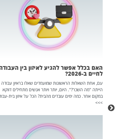
 המשחק
וא כלי שהופך
אז מה זה בדיוק
ים עליו? הכל
האם בכלל אפשר להגיע לאיזון בין העבודה
לחיים ב-2026?
עם, אחת השאלות הראשונות שמועמדים שאלו בראיון עבודה
הייתה "מה השכר?". היום, יותר ויותר אנשים מתחילים דווקא
במקום אחר. כמה ימים עובדים מהבית? הכל על איזון בית-עבוד
>>>
כה השקטה