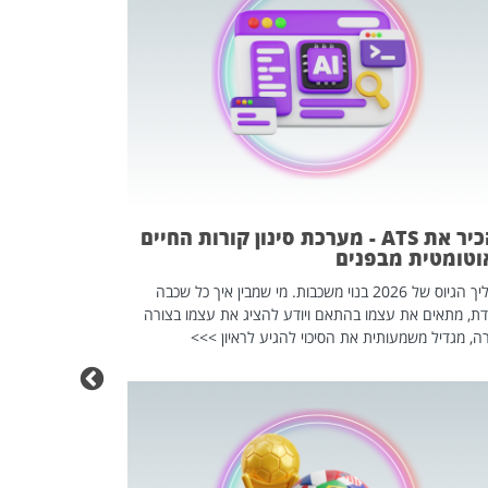
פוטרתם? כ
מה שנראה מצד א
וזו אולי הנקוד
מחוץ לארגון: פיטורים ב־2026 הם ל
להכיר את ATS - מערכת סינון קורות החיים
וטומטית מבפנים
תהליך הגיוס של 2026 בנוי משכבות. מי שמבין איך כל שכבה
דת, מתאים את עצמו בהתאם ויודע להציג את עצמו בצורה
ה, מגדיל משמעותית את הסיכוי להגיע לראיון >>>
מחפשים עב
שכדאי לכם 