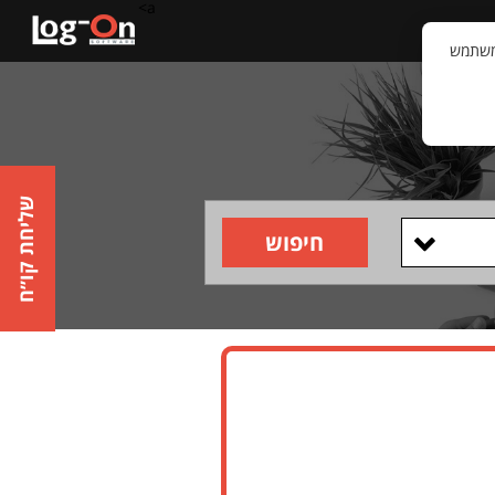
a>
קשר
וויית המשתמש
שליחת קו״ח
חיפוש