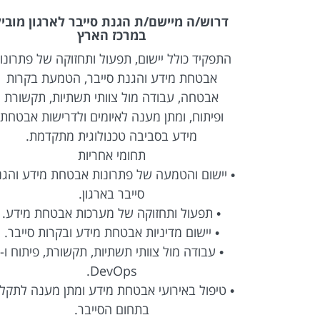
Microsoft Dy
דרוש/ה מיישם/ת הגנת סייבר לארגון מוביל
במרכז הארץ
 מפתח/ת
התפקיד כולל יישום, תפעול ותחזוקה של פתרונו
Microsof להצטרפות לצוות
אבטחת מידע והגנת סייבר, הטמעת בקרות
אבטחה, עבודה מול צוותי תשתיות, תקשורת
מקצה לקצה
ופיתוח, ומתן מענה לאיומים ולדרישות אבטחת
על גבי פלטפורמת Microsoft Dynamics CRM,
מידע בסביבה טכנולוגית מתקדמת.
פיתוח רכיבים מתקדמים בטכנולוגיות React ו-PCF,
תחומי אחריות
עבודה עם שירותי Power Platform של
• יישום והטמעה של פתרונות אבטחת מידע והג
נטגרציה עם
סייבר בארגון.
ויקטים
• תפעול ותחזוקה של מערכות אבטחת מידע.
שנית.
• יישום מדיניות אבטחת מידע ובקרות סייבר.
• עבודה מול צוותי תשתיות, תקשורת, פיתוח ו-
DevOps.
• טיפול באירועי אבטחת מידע ומתן מענה לתקל
בתחום הסייבר.