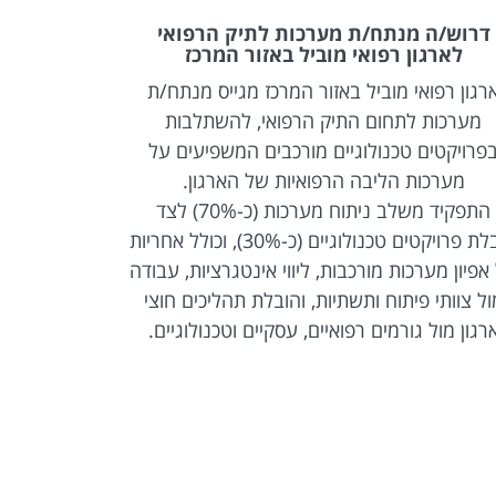
דרוש/ה מנתח/ת מערכות לתיק הרפואי
דרוש/ה מ
לארגון רפואי מוביל באזור המרכז
למ
רגון רפואי מוביל באזור המרכז מגייס מנתח/ת
משרד ממשל
מערכות לתחום התיק הרפואי, להשתלבות
ופרויקטי
פרויקטים טכנולוגיים מורכבים המשפיעים על
מערכות הליבה הרפואיות של הארגון.
התפקיד מש
התפקיד משלב ניתוח מערכות (כ-70%) לצד
טכנולוגיי
הובלת פרויקטים טכנולוגיים (כ-30%), וכולל אחריות
מערכות מורכב
אפיון מערכות מורכבות, ליווי אינטגרציות, עבודה
תהליכי פיתו
ול צוותי פיתוח ותשתיות, והובלת תהליכים חוצי
ממ
רגון מול גורמים רפואיים, עסקיים וטכנולוגיים.
זוהי הזדמ
משמעותיי
בסביבה טכ
היב