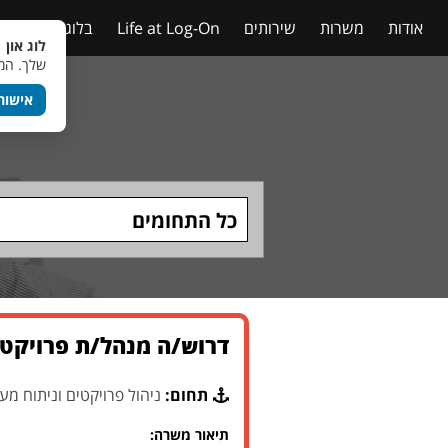
אודות
משרות
שירותים
Life at Log-On
בלוג
טבלאות
לוג און 
שלך. המש
אישור
כל התחומים
דרוש/ה מנהל/ת פרויקטי
תחום:
ניהול פרויקטים וניתוח מע
תיאור משרה: