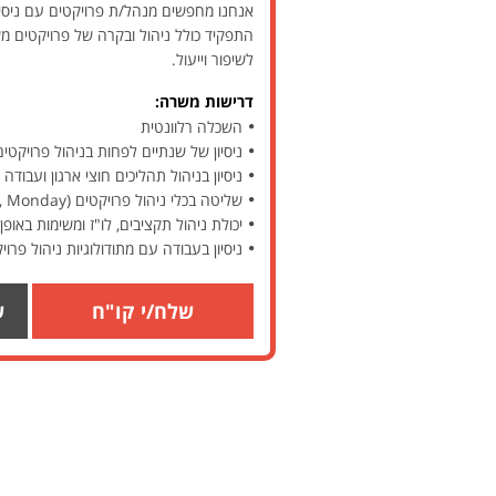
אנחנו מחפשים מנהל/ת פרויקטים עם ניסיון
התפקיד כולל ניהול ובקרה של פרויקטים משלב
לשיפור וייעול.
דרישות משרה:
השכלה רלוונטית
ניסיון של שנתיים לפחות בניהול פרויקטים
ניסיון בניהול תהליכים חוצי ארגון ועבודה 
שליטה בכלי ניהול פרויקטים (MS Project, Excel, Monday וכו')
יכולת ניהול תקציבים, לו"ז ומשימות באופ
ניסיון בעבודה עם מתודולוגיות ניהול פרויקטים (Agile / Waterfall
שלח/י קו"ח
ש