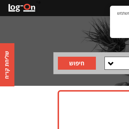
a>
קשר
וויית המשתמש
שליחת קו״ח
חיפוש