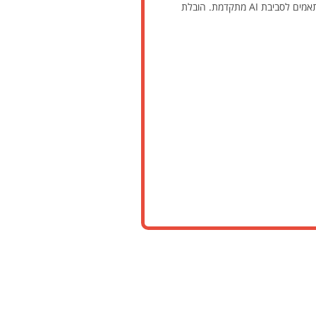
דרוש/ה מנהל/ת פיתוח ותשתית נתונים להובלת צוותי פיתוח התשתית הארגונית ולעבודה על פי סטנדרטי פיתוח מודרניים, מותאמים לסביבת AI מתקדמת. הובלת