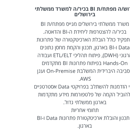
דרוש/ה מפתח/ת BI בכיר/ה למשרד ממשלתי
בירושלים
משרד ממשלתי בירושלים מגייס מפתח/ת BI
משרד ממשלתי
בכיר/ה להצטרפות ליחידת ה-BI והדאטה.
BI להצטרפות ליחידת ה-BI והדאטה.
פקיד כולל הובלת הארכיטקטורה של פתרונות
Data ו-BI בארגון, תכנון והקמת מחסן נתונים
לקצה, החל 
ארגוני (DWH), פיתוח תהליכי ETL/ELT ועבודה
Hands-On בפיתוח פתרונות BI מתקדמים
והטמעת פ
בסביבה היברידית המשלבת On-Premise וענן
במסגרת התפ
AWS.
זוהי הזדמנות להשתלב בפרויקטי Data אסטרטגיים
להוביל הקמה של פלטפורמות מידע מתקדמות
ודשבורדים,
בארגון ממשלתי גדול.
תחומי אחריות
• תכנון והובלת ארכיטקטורת פתרונות Data ו-BI
בארגון.