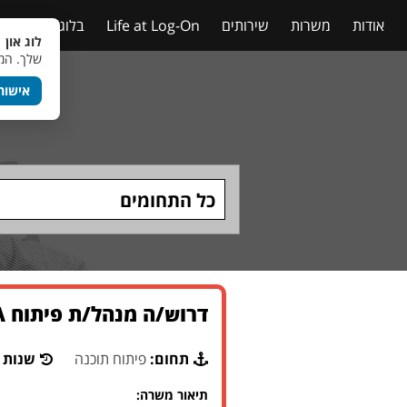
אודות
משרות
שירותים
Life at Log-On
בלוג
טבלאות
לוג און 
שלך. המש
אישור
כל התחומים
דרוש/ה מנהל/ת פיתוח DATA לארגון ממשלתי בירושלים
תחום:
פיתוח תוכנה
שנות נ
תיאור משרה: