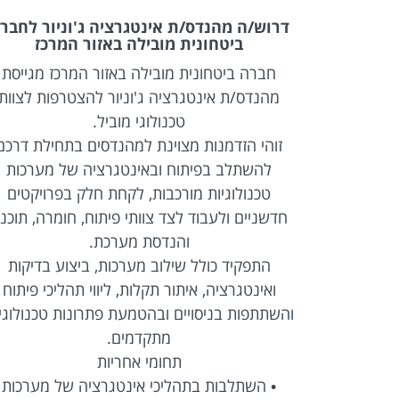
Full Stack &
דרוש/ה מהנדס/ת אינטגרציה ג'וניור לחבר
ביטחונית מובילה באזור המרכז
לקו רכבת)
חברה ביטחונית מובילה באזור המרכז מגייסת
Full  מנוסה להצטרפות
מהנדס/ת אינטגרציה ג'וניור להצטרפות לצוות
טכנולוגי מוביל.
ל מערכות
זוהי הזדמנות מצוינת למהנדסים בתחילת דרכם
Web מתקדמות, עבודה בטכנולוגיות React ו-
להשתלב בפיתוח ובאינטגרציה של מערכות
REST API, עבודה מול מסדי
טכנולוגיות מורכבות, לקחת חלק בפרויקטים
יים בסביבה
חדשניים ולעבוד לצד צוותי פיתוח, חומרה, תוכנ
והנדסת מערכת.
התפקיד כולל שילוב מערכות, ביצוע בדיקות
• פיתוח Full Stack בטכנולוגיות React ו-
ואינטגרציה, איתור תקלות, ליווי תהליכי פיתוח
והשתתפות בניסויים ובהטמעת פתרונות טכנולוגי
מתקדמים.
רציה עם מערכות
תחומי אחריות
• השתלבות בתהליכי אינטגרציה של מערכות