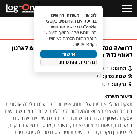
a>
Open
Menu
לוג און | משרות ודרושים
בהייטק
אנו משתמשים בקובצי
Cookie כדי לשפר את חוויית
מעבר לחיפוש משרות
המשתמש שלך. המשך השימוש
באתר מהווה הסכמה לשימוש
בקובצי עוגיות.
דרוש/ה מנהל/ת ומנתח/ת מערכות AS400 לארגון
אישור
לאומי גדול במרכז הארץ
מדיניות הפרטיות
תחום:
ניהול פרויקטים וניתוח מערכות
שנות נסיון:
4+
מיקום:
מרכז
תיאור משרה:
תפקיד הכולל אחריות על ניתוח, אפיון וניהול מערכות ליבה ארגוניות
בתחום משאבי האנוש והמערכות המנהליות. עבודה מול משתמשים
עסקיים, איסוף והגדרת דרישות, ניהול והובלת שינויים ושדרוגים
במערכות, תיאום בין צוותי פיתוח, תשתיות, אבטחת מידע ובדיקות,
ליווי פתרון תקלות, ניהול משימות ופרויקטים טכנולוגיים, כתיבת