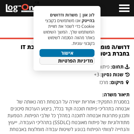
a>
Open
Menu
לוג און | משרות ודרושים
בהייטק
אנו משתמשים בקובצי
Cookie כדי לשפר את חוויית
מעבר לחיפוש משרות
המשתמש שלך. המשך השימוש
באתר מהווה הסכמה לשימוש
בקובצי עוגיות.
דרוש/ה מומחה/ית פיתוח מאובטח לחטיבת IT
אישור
בחברת ביטוח גדולה בפ"ת
מדיניות הפרטיות
תחום:
פיתוח תוכנה
שנות נסיון:
3+
מיקום:
מרכז
תיאור משרה:
במסגרת התפקיד: אחריות ישירה על הבטחת רמה נאותה של
אבטחה בתהליכי פיתוח תוכנה וקוד בכלל, ביצוע הערכות סיכונים
ותכנון פתרונות אבטחה לתוכנה במהלך כל שלבי הפיתוח. הטמעת
מתודולוגיות של פיתוח מאובטח (SSDLC) בתהליכי העבודה. ייעוץ
והנחייה לצוותי הפיתוח בנוגע לשיטות עבודה מומלצות באבטחת