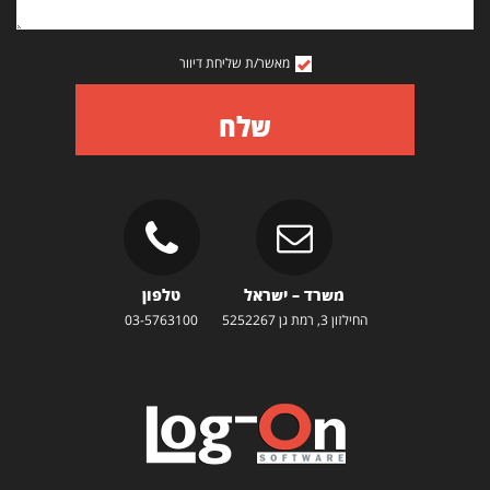
מאשר/ת שליחת דיוור
שלח
משרד – ישראל
טלפון
החילזון 3, רמת גן 5252267
03-5763100