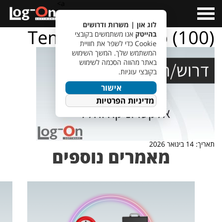
a>
Open
Menu
לוג און | משרות ודרושים
TempletJobsWeb (100)
בהייטק
אנו משתמשים בקובצי
Cookie כדי לשפר את חוויית
המשתמש שלך. המשך השימוש
באתר מהווה הסכמה לשימוש
בקובצי עוגיות.
אישור
מדיניות הפרטיות
תאריך: 14 בינואר 2026
מאמרים נוספים