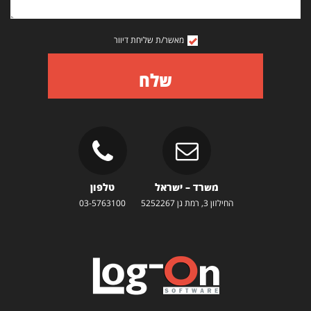
מאשר/ת שליחת דיוור
שלח
משרד – ישראל
טלפון
החילזון 3, רמת גן 5252267
03-5763100