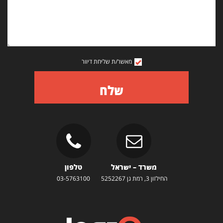
מאשר/ת שליחת דיוור
שלח
משרד – ישראל
טלפון
החילזון 3, רמת גן 5252267
03-5763100