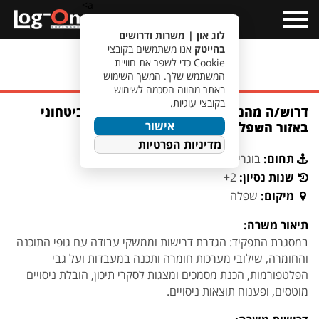
a>
Open
Menu
לוג און | משרות ודרושים
בהייטק
אנו משתמשים בקובצי
Cookie כדי לשפר את חוויית
מעבר לחיפוש משרות
המשתמש שלך. המשך השימוש
באתר מהווה הסכמה לשימוש
בקובצי עוגיות.
דרוש/ה מהנדס/ת מערכת מכ"ם לארגון ביטחוני
אישור
באזור השפלה
מדיניות הפרטיות
תחום:
בוגרי יחידות צבאיות
שנות נסיון:
2+
מיקום:
שפלה
תיאור משרה:
במסגרת התפקיד: הגדרת דרישות וממשקי עבודה עם גופי התוכנה
והחומרה, שילובי מערכות חומרה ותכנה במעבדות ועל גבי
הפלטפורמות, הכנת מסמכים ומצגות לסקרי תיכון, הובלת ניסויים
מוטסים, ופענוח תוצאות ניסויים.