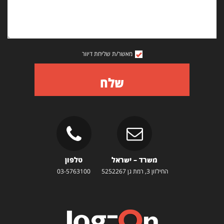
מאשר/ת שליחת דיוור
שלח
משרד – ישראל
טלפון
החילזון 3, רמת גן 5252267
03-5763100