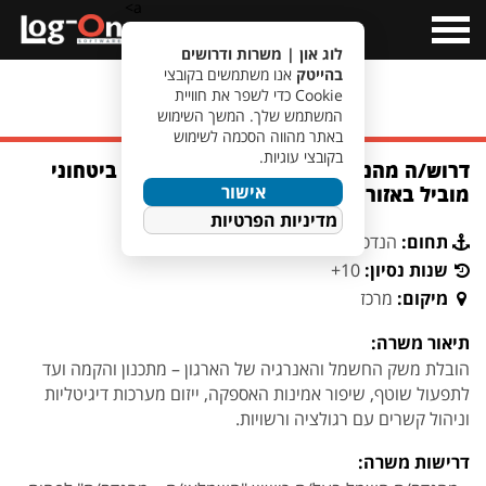
a>
Open
Menu
לוג און | משרות ודרושים
בהייטק
אנו משתמשים בקובצי
Cookie כדי לשפר את חוויית
מעבר לחיפוש משרות
המשתמש שלך. המשך השימוש
באתר מהווה הסכמה לשימוש
בקובצי עוגיות.
דרוש/ה מהנדס/ת חשמל ראשי/ת לארגון ביטחוני
אישור
מוביל באזור המרכז
מדיניות הפרטיות
תחום:
הנדסת חשמל ואלקטרוניקה
שנות נסיון:
10+
מיקום:
מרכז
תיאור משרה:
הובלת משק החשמל והאנרגיה של הארגון – מתכנון והקמה ועד
לתפעול שוטף, שיפור אמינות האספקה, ייזום מערכות דיגיטליות
וניהול קשרים עם רגולציה ורשויות.
דרישות משרה: