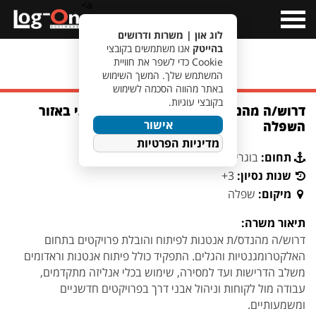
a>
Open
Menu
לוג און | משרות ודרושים
בהייטק
אנו משתמשים בקובצי
Cookie כדי לשפר את חוויית
מעבר לחיפוש משרות
המשתמש שלך. המשך השימוש
באתר מהווה הסכמה לשימוש
בקובצי עוגיות.
דרוש/ה מהנדס/ת אנטנות לארגון ביטחוני באזור
אישור
השפלה
מדיניות הפרטיות
תחום:
בוגרי יחידות צבאיות
שנות נסיון:
3+
מיקום:
שפלה
תיאור משרה:
דרוש/ה מהנדס/ת אנטנות לפיתוח והובלת פרויקטים בתחום
האלקטרומגנטיות והגלים. התפקיד כולל פיתוח אנטנות וראדומים
משלב הדרישות ועד למסירה, שימוש בכלי אנליזה מתקדמים,
עבודה מול לקוחות וניהול אבני דרך בפרויקטים חדשניים
ומשמעותיים.