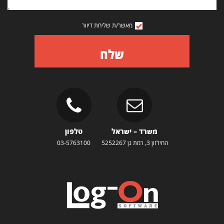
מאשר/ת שליחת דיוור
שלח
משרד – ישראל
טלפון
החילזון 3, רמת גן 5252267
03-5763100