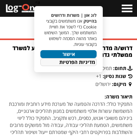
a>
Open
Menu
לוג און | משרות ודרושים
בהייטק
אנו משתמשים בקובצי
Cookie כדי לשפר את חוויית
מעבר לחיפוש משרות
המשתמש שלך. המשך השימוש
באתר מהווה הסכמה לשימוש
בקובצי עוגיות.
דרוש/ה מדריך/ה מטמיע/ה מערכות מידע למשרד
אישור
ממשלתי גדול הממוקם באזור ירושלים
מדיניות הפרטיות
תחום:
תמיכה
שנות נסיון:
1+
מיקום:
ירושלים
תיאור משרה:
התפקיד כולל: הדרכה והטמעה של מערכת מידע רוחבית ומורכבת
המשמשת עשרות אלפי משתמשים במגוון תהליכים ארגוניים,
ביניהם משאבי אנוש, כספים, רכש ותקציב. התפקיד כולל ליווי
משתמשים, הטמעת תהליכי עבודה, עבודה מול ממשקים מרובים
והשתלבות בפרויקטים רחבי היקף שמטרתם ייעול ושיפור תהליכי