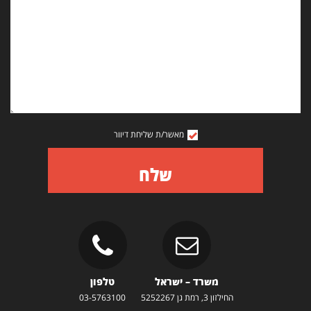
מאשר/ת שליחת דיוור
שלח
משרד – ישראל
טלפון
החילזון 3, רמת גן 5252267
03-5763100