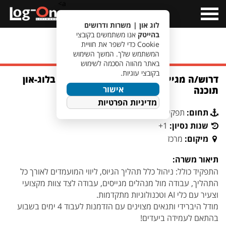
a>
Open
Menu
לוג און | משרות ודרושים
בהייטק
אנו משתמשים בקובצי
Cookie כדי לשפר את חוויית
מעבר לחיפוש משרות
המשתמש שלך. המשך השימוש
באתר מהווה הסכמה לשימוש
בקובצי עוגיות.
דרוש/ה מגייס/ת טכנולוגית לצוות הגיוס בלוג-און
אישור
תוכנה
מדיניות הפרטיות
תחום:
תפקידים נוספים
שנות נסיון:
1+
מיקום:
מרכז
תיאור משרה:
התפקיד כולל: ניהול כלל תהליך הגיוס, ליווי המועמדים לאורך כל
התהליך, עבודה מול מנהלים מגייסים, עבודה לצד צוות מקצועי
וצעיר עם כלי AI וטכנולוגיות מתקדמות.
מודל היברידי ותנאים מצוינים עם הזדמנות לעבוד 4 ימים בשבוע
בהתאם לעמידה ביעדים!