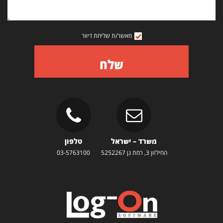
מאשר/ת שליחת דיוור
שלח
משרד – ישראל
טלפון
החילזון 3, רמת גן 5252267
03-5763100