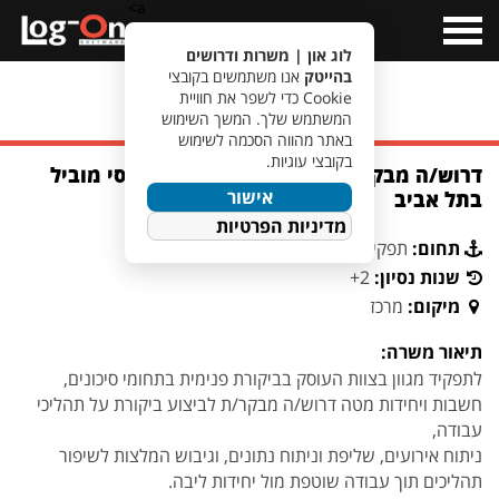
a>
Open
Menu
לוג און | משרות ודרושים
בהייטק
אנו משתמשים בקובצי
Cookie כדי לשפר את חוויית
מעבר לחיפוש משרות
המשתמש שלך. המשך השימוש
באתר מהווה הסכמה לשימוש
בקובצי עוגיות.
דרוש/ה מבקר/ת צוות סיכונים לגוף פיננסי מוביל
אישור
בתל אביב
מדיניות הפרטיות
תחום:
תפקידים נוספים
שנות נסיון:
2+
מיקום:
מרכז
תיאור משרה:
לתפקיד מגוון בצוות העוסק בביקורת פנימית בתחומי סיכונים,
חשבות ויחידות מטה דרוש/ה מבקר/ת לביצוע ביקורת על תהליכי
עבודה,
ניתוח אירועים, שליפת וניתוח נתונים, וגיבוש המלצות לשיפור
תהליכים תוך עבודה שוטפת מול יחידות ליבה.