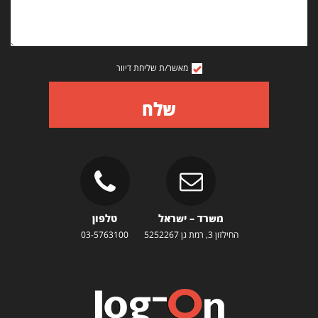
מאשר/ת שליחת דיוור
שלח
משרד – ישראל
טלפון
החילזון 3, רמת גן 5252267
03-5763100