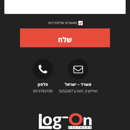
מאשר/ת שליחת דיוור
שלח
משרד – ישראל
טלפון
החילזון 3, רמת גן 5252267
03-5763100