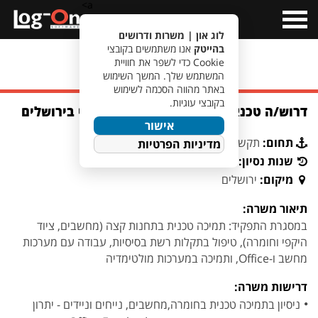
a>
Open
Menu
לוג און | משרות ודרושים
בהייטק
אנו משתמשים בקובצי
Cookie כדי לשפר את חוויית
מעבר לחיפוש משרות
המשתמש שלך. המשך השימוש
באתר מהווה הסכמה לשימוש
בקובצי עוגיות.
דרוש/ה טכנאי/ת מחשבים לגוף ממשלתי בירושלים
אישור
תחום:
תקשורת
מדיניות הפרטיות
שנות נסיון:
1+
מיקום:
ירושלים
תיאור משרה:
במסגרת התפקיד: תמיכה טכנית בתחנות קצה (מחשבים, ציוד
היקפי וחומרה), טיפול בתקלות רשת בסיסיות, עבודה עם מערכות
מחשב ו-Office, ותמיכה במערכות מולטימדיה
דרישות משרה:
ניסיון בתמיכה טכנית בחומרה,מחשבים, נייחים וניידים - יתרון