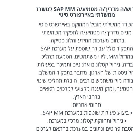
דרוש/ה מדריך/ה מטמיע/ה SAP MM למשרד
דרוש/ה נ
ממשלתי באיירפורט סיטי
שרד ממשלתי מוביל הממוקם באיירפורט סיטי
ארגון ממש
מגייס מדריך/ה מטמיע/ה לתפקיד משמעותי
מחשוב ל
בתחום מערכות המידע והלוגיסטיקה.
הטמעה, הדר
התפקיד כולל עבודה שוטפת על מערכת SAP
במודול MM, ליווי משתמשים, הטמעת תהליכי
התפקיד מהו
ודה, ניהול קטלוגים ארגוניים ותמיכה בפעילות
המשתמשים 
לוגיסטית של הארגון. מדובר בתפקיד המשלב
אחריות על 
ודה מול משתמשים רבים, הובלת תהליכי שינוי
דרישות עסקיו
הטמעה, ומתן מענה מקצועי למרכזים רפואיים
בבדיקות מ
ברחבי הארץ.
תחומי אחריות
נדרשת נכ
• ביצוע פעולות שוטפות במערכת SAP MM.
הדרכות והטמ
• ניהול ותחזוקת קטלוג מרכזי במערכת.
הסבת פריטים ונתונים במערכת בהתאם לצרכים
• מתן תמ