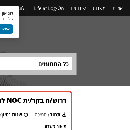
אודות
משרות
שירותים
Life at Log-On
בלוג
טבלאות
לוג און 
שלך. המש
אישור
כל התחומים
דרוש/ה בקר/ית NOC למשרת סטודנט בחברת הייטק גלובלית בתל אביב (רמת החייל)
תחום:
תמיכה
שנות נסיון:
תיאור משרה: