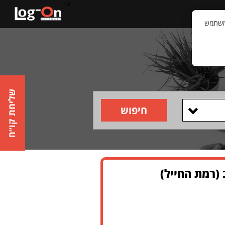
a>
קשר
וויית המשתמש
שליחת קו״ח
חיפוש