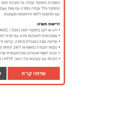
ב
עם הזדמנות ללמוד ולהתפתח מקצועית.
דרישות משרה:
ידע או רקע בתפקיד דומה (NOC / SOC / תמיכה טכנית / ניהול אופרציה רחבה) – חובה
סטודנט/ית למערכות מידע עם יתרת לימו
שליטה טובה באנגלית (כתיבה, קריאה ודיב
נכונות לעבודה במשמרות 24/7 לפחות 3 ימים בשבוע – חובה
הבנת יישומי אינטרנט וארכיטקטורת שרתי
היכרות עם עקרונות וכלי ניטור, HTTP ו-REST API – יתרון משמעותי
שלח/י קו"ח
ש