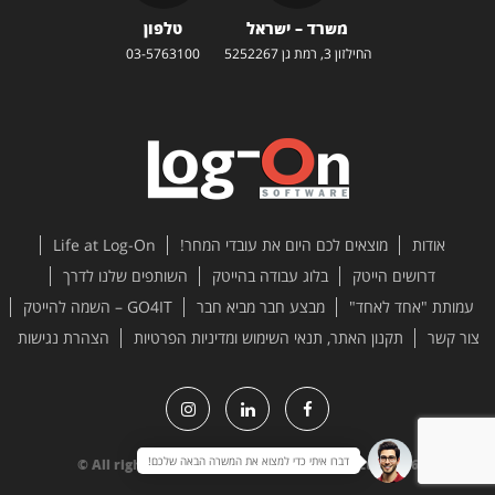
משרד – ישראל
טלפון
החילזון 3, רמת גן 5252267
03-5763100
אודות
מוצאים לכם היום את עובדי המחר!
Life at Log-On
דרושים הייטק
בלוג עבודה בהייטק
השותפים שלנו לדרך
עמותת "אחד לאחד"
מבצע חבר מביא חבר
GO4IT – השמה להייטק
צור קשר
תקנון האתר, תנאי השימוש ומדיניות הפרטיות
הצהרת נגישות
דברו איתי כדי למצוא את המשרה הבאה שלכם!
All rights reserved to Log-On Software Ltd. 2026 ©