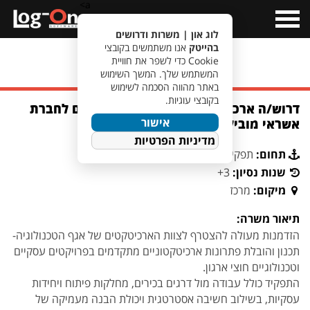
a>
Open
Menu
לוג און | משרות ודרושים
בהייטק
אנו משתמשים בקובצי
Cookie כדי לשפר את חוויית
מעבר לחיפוש משרות
המשתמש שלך. המשך השימוש
באתר מהווה הסכמה לשימוש
בקובצי עוגיות.
דרוש/ה ארכיטקט/ית פתרונות טכנולוגיים לחברת
אישור
אשראי מובילה במרכז
מדיניות הפרטיות
תחום:
תפקידי ניהול ובכירים
שנות נסיון:
3+
מיקום:
מרכז
תיאור משרה:
הזדמנות מעולה להצטרף לצוות הארכיטקטים של אגף הטכנולוגיה-
תכנון והובלת פתרונות ארכיטקטוניים מתקדמים בפרויקטים עסקיים
וטכנולוגיים חוצי ארגון.
התפקיד כולל עבודה מול דרגים בכירים, מחלקות פיתוח ויחידות
עסקיות, בשילוב חשיבה אסטרטגית ויכולת הבנה מעמיקה של