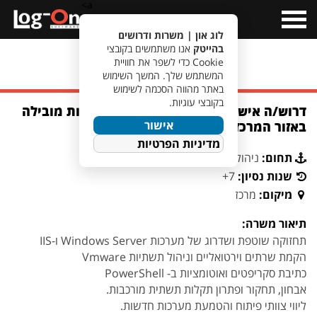
a>
Open
Menu
לוג און | משרות ודרושים
בהייטק
אנו משתמשים בקובצי
Cookie כדי לשפר את חוויית
מעבר לחיפוש משרות
המשתמש שלך. המשך השימוש
באתר מהווה הסכמה לשימוש
בקובצי עוגיות.
דרוש/ה איש/ת תשתיות IIS לחברת בריאות מובילה
אישור
באזור המרכז
מדיניות הפרטיות
תחום:
ניהול פרויקטים וניתוח מערכות
שנות נסיון:
7+
מיקום:
מרכז
תיאור משרה:
תחזוקה שוטפת ושדרוג של מערכות Windows Server ו-IIS
הקמת שרתים וירטואליים וניהול תשתיות Vmware
כתיבת סקריפטים ואוטומציות ב- PowerShell
אבחון, תחקור ופתרון תקלות תשתית מורכבות.
ליווי צוותי פיתוח והטמעת מערכות חדשות.