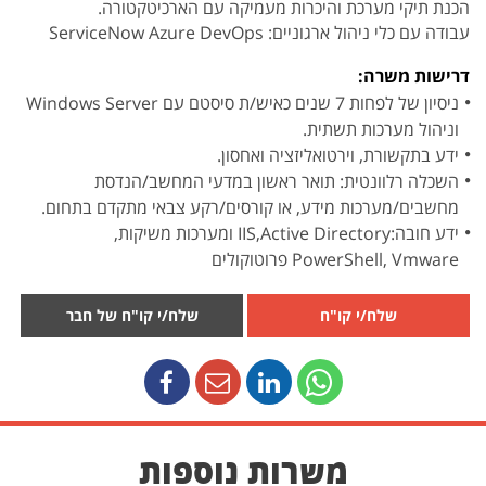
הכנת תיקי מערכת והיכרות מעמיקה עם הארכיטקטורה.
עבודה עם כלי ניהול ארגוניים: ServiceNow Azure DevOps
דרישות משרה:
ניסיון של לפחות 7 שנים כאיש/ת סיסטם עם Windows Server
וניהול מערכות תשתית.
ידע בתקשורת, וירטואליזציה ואחסון.
השכלה רלוונטית: תואר ראשון במדעי המחשב/הנדסת
מחשבים/מערכות מידע, או קורסים/רקע צבאי מתקדם בתחום.
ידע חובה:IIS,Active Directory ומערכות משיקות,
PowerShell, Vmware פרוטוקולים
שלח/י קו"ח
שלח/י קו"ח של חבר
משרות נוספות