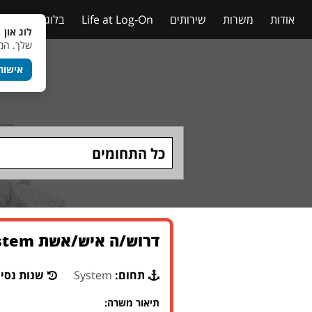
אודות
משרות
שירותים
Life at Log-On
בלוג
טבלאות
לוג און 
שלך. המש
אישור
כל התחומים
דרוש/ה איש/אשת System לארגון גדול בירושלים
תחום:
System
שנות נסיו
תיאור משרה: