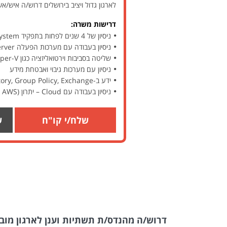
לארגון גדול ויציב בירושלים דרוש/ה איש/אשת System מנוסה. התפקיד כולל ניהול ותפעול מערכות IT מורכבות, עבודה עם שרתים, וירטואליזציה, גיבויים ו
דרישות משרה:
ניסיון של 4 שנים לפחות בתפקיד System
ניסיון בעבודה עם מערכות הפעלה Windows Server ו-Linux
שליטה בסביבות וירטואליזציה כגון VMware / Hyper-V
ניסיון עם מערכות גיבוי ואבטחת מידע
ידע ב-Active Directory, Group Policy, Exchange
ניסיון בעבודה עם Cloud – יתרון (Azure / AWS)
שלח/י קו"ח
ש
 למערכות
דרוש/ה מהנדס/ת תשתיות וענן לארגון מובי