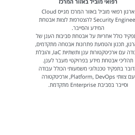
רפואי מוביל באזור המרכז
לסביבת OT לחברת מזון מובילה באזור המרכז
ארגון רפואי מוביל באזור המרכז מגייס Cloud
חברת מזון מ
Security Engineer להצטרפות לצוות אבטחת
המידע והסייבר.
קיד כולל אחריות על אבטחת סביבות הענן של
התפקיד כולל
גון, תכנון והטמעת פתרונות אבטחה מתקדמים,
עבודה עם ארכיטקטורות ענן ותשתיות IaC, והובלת
טכנולוגיים
תהליכי אבטחת מידע בפרויקטי מעבר לענן.
הארגוניות,
ובר בתפקיד טכנולוגי משמעותי הכולל עבודה
עם צוותי Platform, DevOps, ארכיטקטורה
זוהי הזדמ
וסייבר בסביבת Enterprise מתקדמת.
ארצית ול
המשלבת מער
• הובלת
והקש