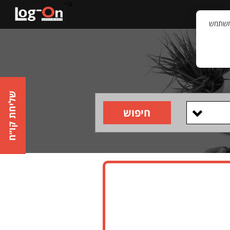
a>
קשר
וויית המשתמש
שליחת קו״ח
חיפוש