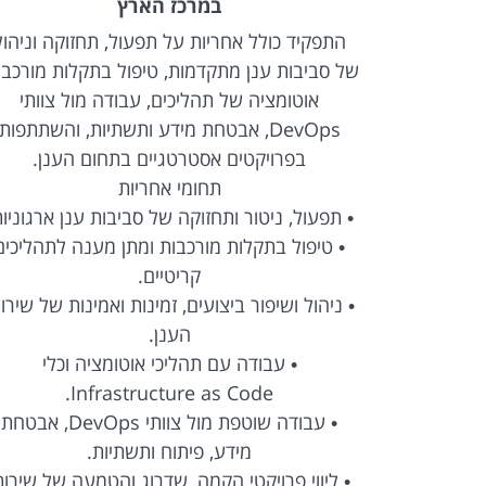
 השפלה
במרכז הארץ
ד וההיתוך
התפקיד כולל אחריות על תפעול, תחזוקה וניהול
עתידיים של
של סביבות ענן מתקדמות, טיפול בתקלות מורכבו
 והובלת
אוטומציה של תהליכים, עבודה מול צוותי
DevOps, אבטחת מידע ותשתיות, והשתתפות
יים, הגדרת
בפרויקטים אסטרטגיים בתחום הענן.
ת ממשקי
תחומי אחריות
יווי תהליכי
• תפעול, ניטור ותחזוקה של סביבות ענן ארגוניות
• טיפול בתקלות מורכבות ומתן מענה לתהליכים
ר המערכת
קריטיים.
סיעות לחול
• ניהול ושיפור ביצועים, זמינות ואמינות של שירו
הענן.
עבודה עם
• עבודה עם תהליכי אוטומציה וכלי
Infrastructure as Code.
שרת מהנדס
• עבודה שוטפת מול צוותי DevOps, אבטחת
מידע, פיתוח ותשתיות.
• ליווי פרויקטי הקמה, שדרוג והטמעה של שירות