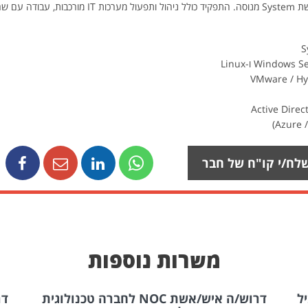
אבטחת מידע.
לח/י קו"ח של חבר
משרות נוספות
ל
דרוש/ה איש/אשת NOC לחברה טכנולוגית