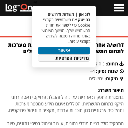
a>
Open
Menu
לוג און | משרות ודרושים
בהייטק
אנו משתמשים בקובצי
Cookie כדי לשפר את חוויית
מעבר לחיפוש משרות
המשתמש שלך. המשך השימוש
באתר מהווה הסכמה לשימוש
בקובצי עוגיות.
דרוש/ה אחראי/ת פרויקטי דאטה ומנתח/ת מערכות
אישור
לתחום התשתיות במשרד ממשלתי בירושלים
מדיניות הפרטיות
תחום:
ניהול פרויקטים וניתוח מערכות
שנות נסיון:
4+
מיקום:
ירושלים
תיאור משרה:
במסגרת התפקיד: אחריות על ניהול והובלת פרויקטי דאטה רחבי
היקף בתחום התשתיות, הכוללים איגום מידע ממספר מערכות
ותהליכים ארגוניים כגון תוכניות עבודה, תקציבים וניהול פרויקטים.
התפקיד כולל בניית מודלי נתונים, עיצוב וניהול בסיסי נתונים, טיוב