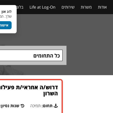
אודות
משרות
שירותים
Life at Log-On
בלוג
טבלאות
לוג און 
שלך. המש
אישור
כל התחומים
דרוש/ה אחראי/ת פעילות
השרון
תחום:
תמיכה
שנות נסיון: