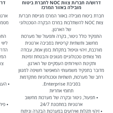
דרוש/ה מדריך/ת מטמיע/ה מערכות מידע
לארגון ביטחוני במרכז הארץ
ת
ארגון ביטחוני מוביל במרכז הארץ מגייס מדריך/ת
י
מטמיע/ה מערכות מידע להצטרפות לצוות הדרכה
מח
מקצועי ודינמי.
מל
התפקיד כולל העברת הדרכות למשתמשי קצה,
ליווי והטמעת מערכות מידע חדשות, פיתוח תוצרי
הדרכה ומתן תמיכה למשתמשים. מדובר בתפקיד
יש
המשלב עבודה מול מגוון ממשקים בארגון, זיהוי
קצ
צרכים, שיפור תהליכים והובלת תהליכי אימוץ
ן
והטמעה של מערכות טכנולוגיות.
ב
ת
תחומי אחריות
• העברת הדרכות אישיות וקבוצתיות לעובדי הארגון
על מערכות מידע שונות
• 
• ליווי והטמעת מערכות חדשות בארגון
• פיתוח, כתיבה ועריכה של חומרי הדרכה, מצגות,
• 
חוברות משתמש ועזרי למידה