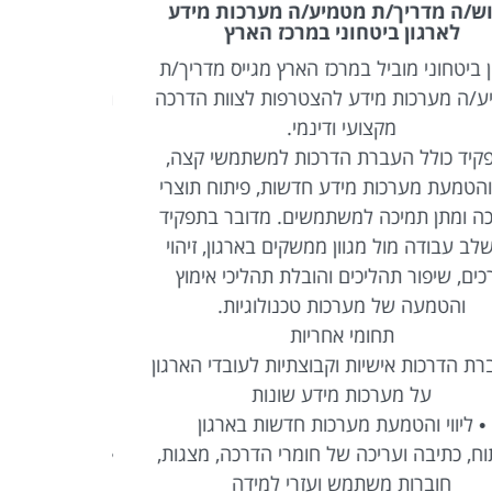
דרוש/ה איש/אשת מחשוב שטח PC לארגון
ציבורי מוביל בירושלים
ממש
ארגון ציבורי מוביל בירושלים מגייס איש/אשת
התפקיד כולל
שוב שטח לתפקיד עצמאי ודינמי הכולל אחריות
אה על תפעול, תחזוקה וטיפול בתקלות מחשוב
הפעלת מערכ
במספר אתרים ברחבי המחוז.
מדובר בתפקיד שטח Hands-On הכולל עבודה
ירה עם תשתיות מחשוב, רשתות, שרתים וציוד
עבודה מול 
ה בסביבה ארגונית מורכבת. התפקיד כולל רכב
מענה שוטף
צמוד ומיועד לאנשי מקצוע בעלי ניסיון מוכח
מדובר בת
עבודה עצמאית בשטח ותודעת שירות גבוהה.
מורכבת הדור
לחץ
תחומי אחריות
טיפול עצמאי בתקלות חומרה, תוכנה ותקשורת
באתרי הארגון
התקנה, תחזוקה והגדרה של עמדות מחשב וציוד
היקפי