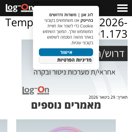
a>
Open
Menu
לוג און | משרות ודרושים
TempletJobsWeb – 2026-
בהייטק
אנו משתמשים בקובצי
Cookie כדי לשפר את חוויית
01-29T090301.173
המשתמש שלך. המשך השימוש
באתר מהווה הסכמה לשימוש
בקובצי עוגיות.
אישור
מדיניות הפרטיות
תאריך: 29 בינואר 2026
מאמרים נוספים