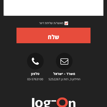
מאשר/ת שליחת דיוור
שלח
משרד – ישראל
טלפון
החילזון 3, רמת גן 5252267
03-5763100