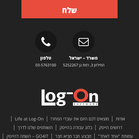
שלח
משרד – ישראל
טלפון
החילזון 3, רמת גן 5252267
03-5763100
אודות
מוצאים לכם היום את עובדי המחר!
Life at Log-On
דרושים הייטק
בלוג עבודה בהייטק
השותפים שלנו לדרך
עמותת "אחד לאחד"
מבצע חבר מביא חבר
GO4IT – השמה להייטק