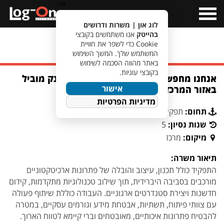
a>
Open
Menu
לוג און | משרות ודרושים
בהייטק
אנו משתמשים בקובצי
Cookie כדי לשפר את חוויית
מעבר לחיפוש משרות
המשתמש שלך. המשך השימוש
באתר מהווה הסכמה לשימוש
בקובצי עוגיות.
אנחנו מחפשים Solution Architect לבנק מוביל
אישור
באזור המרכז
מדיניות הפרטיות
תחום:
תפקידי ניהול ובכירים
שנות נסיון:
5
מיקום:
מרכז
תיאור משרה:
התפקיד כולל תכנון, עיצוב והובלה של פתרונות ארכיטקטוניים
מורכבים בסביבה היברידית, תוך שילוב טכנולוגיות מתקדמות, קידום
חדשנות ויצירת סטנדרטים ארגוניים. העבודה כוללת שיתוף פעולה
עם צוותי פיתוח, תשתיות, אבטחת מידע וגורמים עסקיים, במטרה
להבטיח פתרונות איכותיים, מאובטחים וברי קיימא לטווח הארוך.