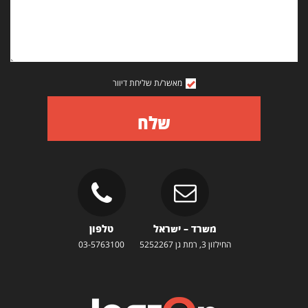
מאשר/ת שליחת דיוור
שלח
משרד – ישראל
טלפון
החילזון 3, רמת גן 5252267
03-5763100