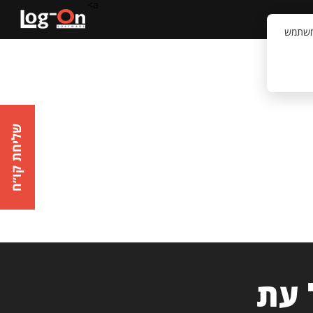
a>
קשר
וויית המשתמש
שליחת קו״ח
 עת