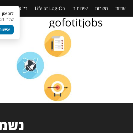
אודות
משרות
שירותים
Life at Log-On
בלוג
טבלאות
לוג און 
gofotitjobs
שלך. המש
אישור
נשמח