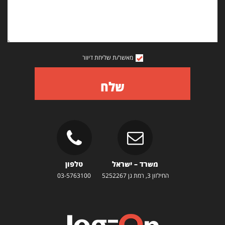
מאשר/ת שליחת דיוור
שלח
משרד – ישראל
טלפון
החילזון 3, רמת גן 5252267
03-5763100