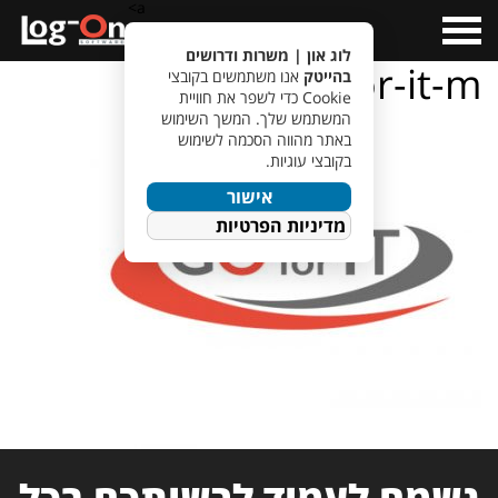
a>
Open
Menu
לוג און | משרות ודרושים
go-for-it-m
בהייטק
אנו משתמשים בקובצי
Cookie כדי לשפר את חוויית
המשתמש שלך. המשך השימוש
באתר מהווה הסכמה לשימוש
בקובצי עוגיות.
אישור
מדיניות הפרטיות
נשמח לעמוד לרשותכם בכל