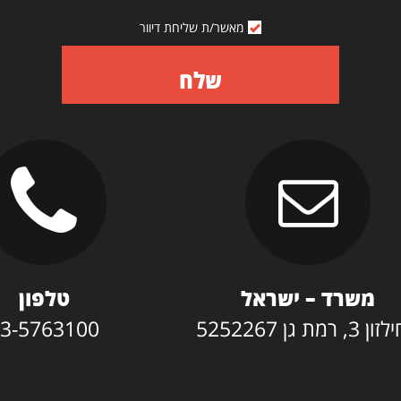
מאשר/ת שליחת דיוור
שלח
משרד – ישראל
טלפון
3, רמת גן 5252267
3-5763100