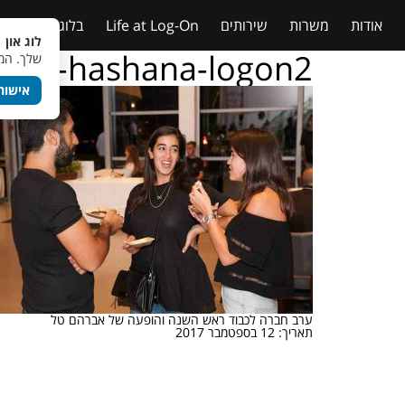
אודות
משרות
שירותים
Life at Log-On
בלוג
טבלאות
לוג און 
rosh-hashana-logon2
שלך. המש
אישור
ערב חברה לכבוד ראש השנה והופעה של אברהם טל
תאריך: 12 בספטמבר 2017