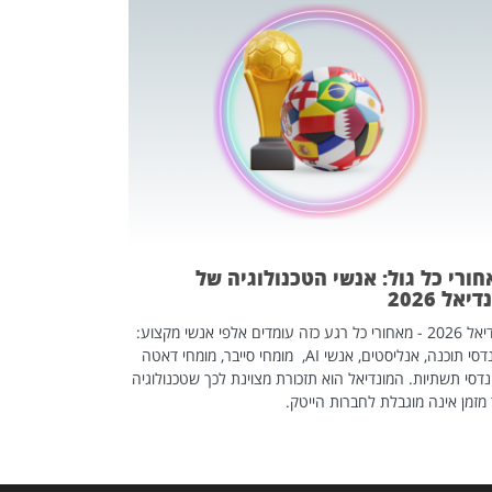
מחפשים עב
שכדאי לכם 
אז אם אתם מחפש
לשפר את הלינקדא
האנשים שכדאי ל
ורי כל גול: אנשי הטכנולוגיה של
יאל 2026
מונדיאל 2026 - מאחורי כל רגע כזה עומדים אלפי אנשי מקצוע:
מהנדסי תוכנה, אנליסטים, אנשי AI, מומחי סייבר, מומחי דאטה
דסי תשתיות. המונדיאל הוא תזכורת מצוינת לכך שטכנולוגיה
מזמן אינה מוגבלת לחברות הייטק.