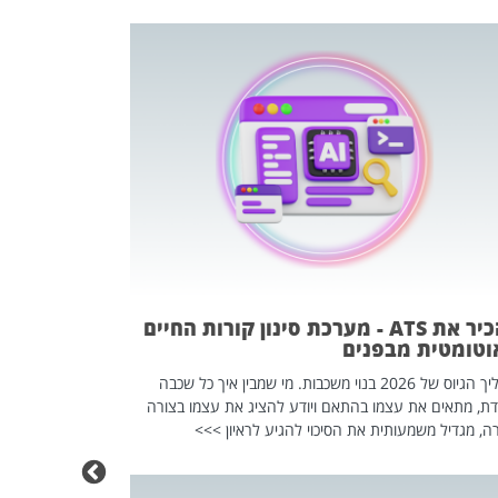
פוטרתם? כ
מה שנראה מצד א
וזו אולי הנקוד
מחוץ לארגון: פיטורים ב־2026 הם ל
להכיר את ATS - מערכת סינון קורות החיים
וטומטית מבפנים
תהליך הגיוס של 2026 בנוי משכבות. מי שמבין איך כל שכבה
דת, מתאים את עצמו בהתאם ויודע להציג את עצמו בצורה
ה, מגדיל משמעותית את הסיכוי להגיע לראיון >>>