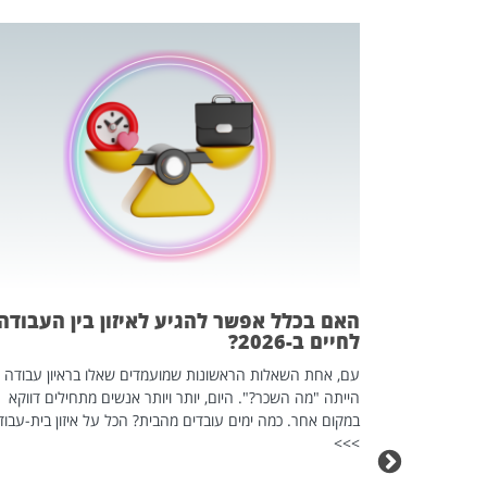
 המשחק
וא כלי שהופך
אז מה זה בדיוק
ים עליו? הכל
האם בכלל אפשר להגיע לאיזון בין העבודה
לחיים ב-2026?
עם, אחת השאלות הראשונות שמועמדים שאלו בראיון עבודה
הייתה "מה השכר?". היום, יותר ויותר אנשים מתחילים דווקא
במקום אחר. כמה ימים עובדים מהבית? הכל על איזון בית-עבוד
>>>