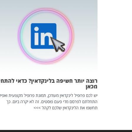
כה השקטה
 לדעת להשתמש בזה?
 ב-2026, זו כתבה שהיא בגדר
רוצה יותר חשיפה בלינקדאין? כדאי להתחי
מכאן
יש לכם פרופיל לינקדאין מעודכן, תמונת פרופיל מקצועית ואפיל
התחלתם לפרסם מדי פעם פוסטים. זה לא יקרה ביום. כך
תחשפו את הלינקדאין שלכם לקהל >>>