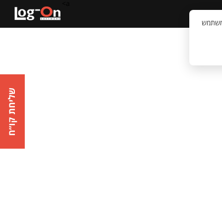
a>
קשר
וויית המשתמש
שליחת קו״ח