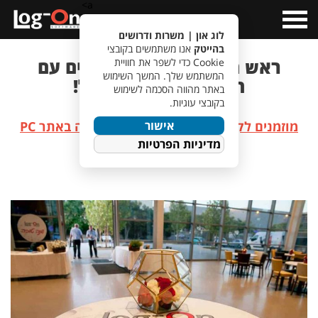
a>
Open
Menu
לוג און | משרות ודרושים
בהייטק
אנו משתמשים בקובצי
ראש השנה 6.09.17- חוגגים עם
Cookie כדי לשפר את חוויית
המשתמש שלך. המשך השימוש
הופעה של אברהם טל!
באתר מהווה הסכמה לשימוש
בקובצי עוגיות.
אישור
מוזמנים לקרוא עוד על אירוע ראש השנה באתר PC
מדיניות הפרטיות
מחשבים ואנשים