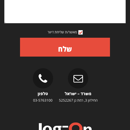
מאשר/ת שליחת דיוור
שלח
משרד – ישראל
טלפון
החילזון 3, רמת גן 5252267
03-5763100