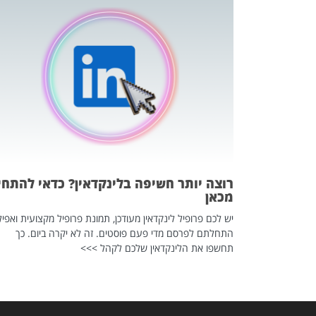
כה השקטה
 לדעת להשתמש בזה?
 ב-2026, זו כתבה שהיא בגדר
רוצה יותר חשיפה בלינקדאין? כדאי להתחי
מכאן
יש לכם פרופיל לינקדאין מעודכן, תמונת פרופיל מקצועית ואפיל
התחלתם לפרסם מדי פעם פוסטים. זה לא יקרה ביום. כך
תחשפו את הלינקדאין שלכם לקהל >>>