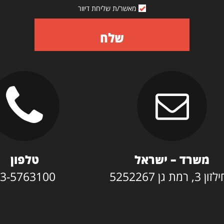
מאשר/ת שליחת דיוור
שלח
משרד – ישראל
טלפון
3, רמת גן 5252267
3-5763100