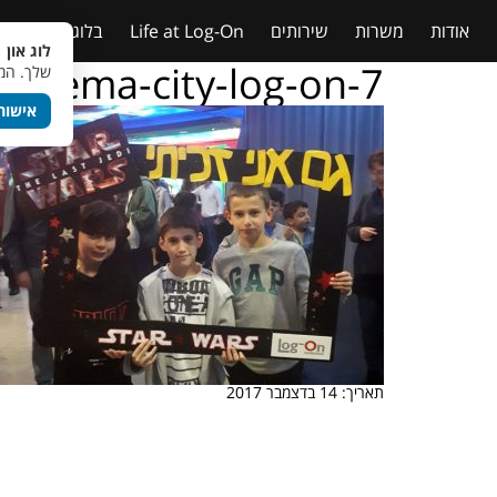
אודות
משרות
שירותים
Life at Log-On
בלוג
טבלאות
לוג און 
cinema-city-log-on-7
שלך. המש
אישור
תאריך: 14 בדצמבר 2017