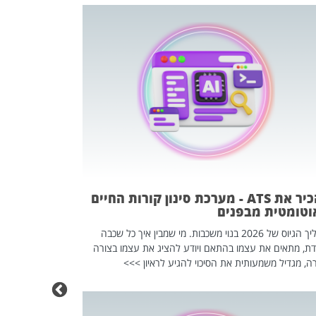
פוטרתם? כ
מה שנראה מצד א
וזו אולי הנקוד
מחוץ לארגון: פיטורים ב־2026 הם ל
להכיר את ATS - מערכת סינון קורות החיים
וטומטית מבפנים
תהליך הגיוס של 2026 בנוי משכבות. מי שמבין איך כל שכבה
דת, מתאים את עצמו בהתאם ויודע להציג את עצמו בצורה
ה, מגדיל משמעותית את הסיכוי להגיע לראיון >>>