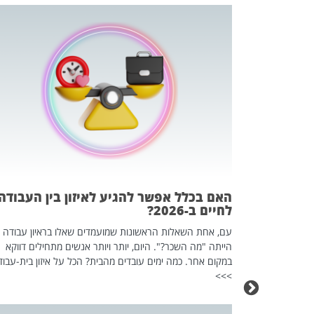
 המשחק
וא כלי שהופך
אז מה זה בדיוק
ים עליו? הכל
האם בכלל אפשר להגיע לאיזון בין העבודה
לחיים ב-2026?
עם, אחת השאלות הראשונות שמועמדים שאלו בראיון עבודה
הייתה "מה השכר?". היום, יותר ויותר אנשים מתחילים דווקא
במקום אחר. כמה ימים עובדים מהבית? הכל על איזון בית-עבוד
>>>