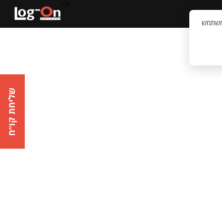
a>
קשר
וויית המשתמש
שליחת קו״ח