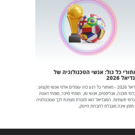
מחפשים עב
שכדאי לכם 
אז אם אתם מחפש
לשפר את הלינקדא
האנשים שכדאי ל
ורי כל גול: אנשי הטכנולוגיה של
יאל 2026
מונדיאל 2026 - מאחורי כל רגע כזה עומדים אלפי אנשי מקצוע:
מהנדסי תוכנה, אנליסטים, אנשי AI, מומחי סייבר, מומחי דאטה
דסי תשתיות. המונדיאל הוא תזכורת מצוינת לכך שטכנולוגיה
מזמן אינה מוגבלת לחברות הייטק.