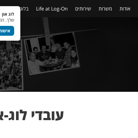
אודות
משרות
שירותים
Life at Log-On
בלוג
טבלאות
לוג און 
שלך. המש
אישור
עובדי לוג-