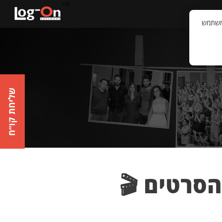
a>
קשר
וויית המשתמש
שליחת קו״ח
הסרטים 🎬