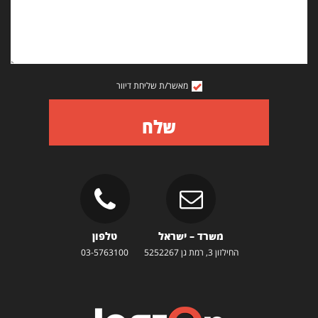
מאשר/ת שליחת דיוור
שלח
משרד – ישראל
טלפון
החילזון 3, רמת גן 5252267
03-5763100