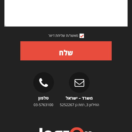
מאשר/ת שליחת דיוור
שלח
משרד – ישראל
טלפון
החילזון 3, רמת גן 5252267
03-5763100