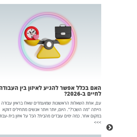
 המשחק
וא כלי שהופך
אז מה זה בדיוק
ים עליו? הכל
האם בכלל אפשר להגיע לאיזון בין העבודה
לחיים ב-2026?
עם, אחת השאלות הראשונות שמועמדים שאלו בראיון עבודה
הייתה "מה השכר?". היום, יותר ויותר אנשים מתחילים דווקא
במקום אחר. כמה ימים עובדים מהבית? הכל על איזון בית-עבוד
>>>