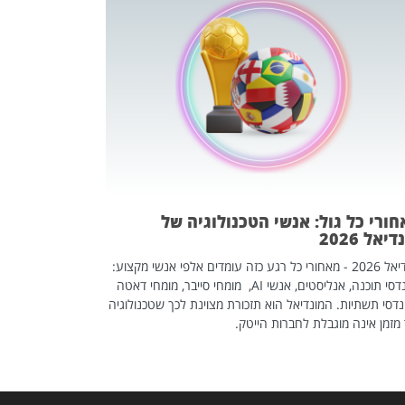
מחפשים עב
שכדאי לכם 
אז אם אתם מחפש
לשפר את הלינקדא
האנשים שכדאי ל
ורי כל גול: אנשי הטכנולוגיה של
יאל 2026
מונדיאל 2026 - מאחורי כל רגע כזה עומדים אלפי אנשי מקצוע:
מהנדסי תוכנה, אנליסטים, אנשי AI, מומחי סייבר, מומחי דאטה
דסי תשתיות. המונדיאל הוא תזכורת מצוינת לכך שטכנולוגיה
מזמן אינה מוגבלת לחברות הייטק.