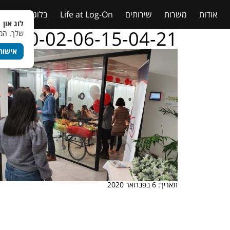
אודות
משרות
שירותים
Life at Log-On
בלוג
טבלאות
לוג און 
020-02-06-15-04-21
שלך. המש
אישור
תאריך: 6 בפברואר 2020