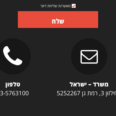
מאשר/ת שליחת דיוור
שלח
משרד – ישראל
טלפון
3, רמת גן 5252267
3-5763100