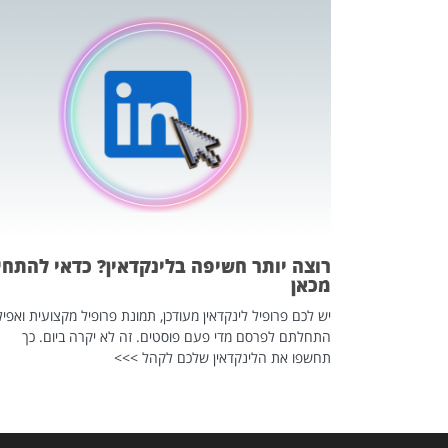
כה השקטה
 לדעת להשתמש בזה?
 ב-2026, זו כתבה שהיא בגדר
רוצה יותר חשיפה בלינקדאין? כדאי להתחי
מכאן
יש לכם פרופיל לינקדאין מעודכן, תמונת פרופיל מקצועית ואפיל
התחלתם לפרסם מדי פעם פוסטים. זה לא יקרה ביום. כך
תחשפו את הלינקדאין שלכם לקהל >>>