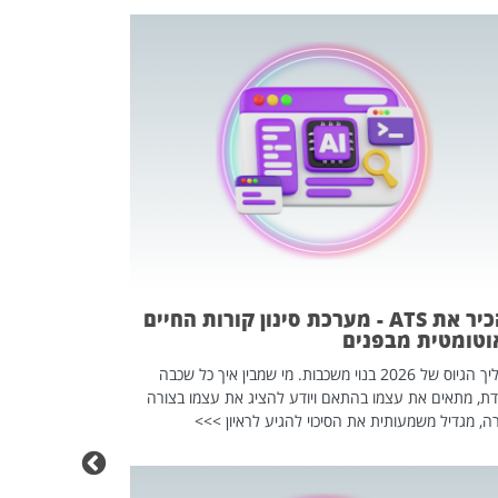
פוטרתם? כ
מה שנראה מצד א
וזו אולי הנקוד
מחוץ לארגון: פיטורים ב־2026 הם ל
להכיר את ATS - מערכת סינון קורות החיים
וטומטית מבפנים
תהליך הגיוס של 2026 בנוי משכבות. מי שמבין איך כל שכבה
דת, מתאים את עצמו בהתאם ויודע להציג את עצמו בצורה
ה, מגדיל משמעותית את הסיכוי להגיע לראיון >>>