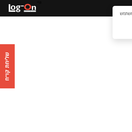
a>
קשר
וויית המשתמש
שליחת קו״ח