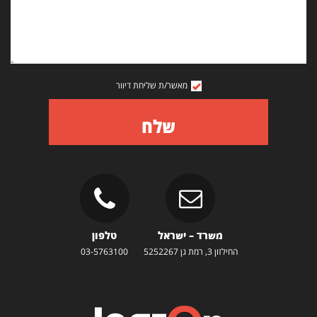
מאשר/ת שליחת דיוור
שלח
משרד – ישראל
טלפון
החילזון 3, רמת גן 5252267
03-5763100