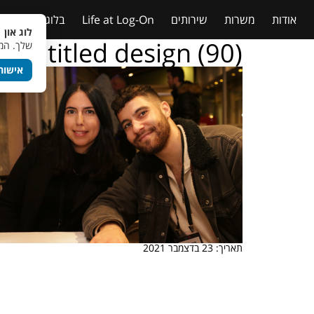
אודות
משרות
שירותים
Life at Log-On
בלוג
טבלאות
לוג און 
Untitled design (90)
שלך. המש
אישור
תאריך: 23 בדצמבר 2021