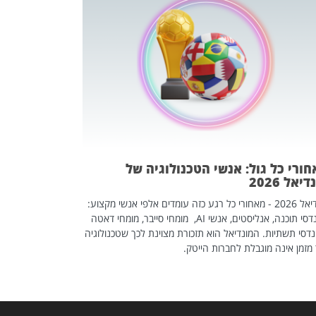
מחפשים עב
שכדאי לכם 
אז אם אתם מחפש
לשפר את הלינקדא
האנשים שכדאי ל
ורי כל גול: אנשי הטכנולוגיה של
יאל 2026
מונדיאל 2026 - מאחורי כל רגע כזה עומדים אלפי אנשי מקצוע:
מהנדסי תוכנה, אנליסטים, אנשי AI, מומחי סייבר, מומחי דאטה
דסי תשתיות. המונדיאל הוא תזכורת מצוינת לכך שטכנולוגיה
מזמן אינה מוגבלת לחברות הייטק.