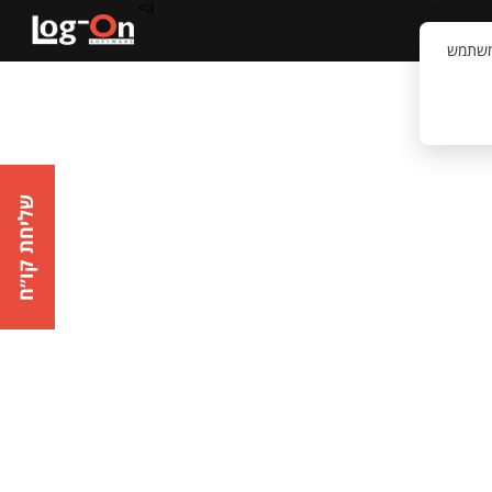
a>
קשר
וויית המשתמש
שליחת קו״ח