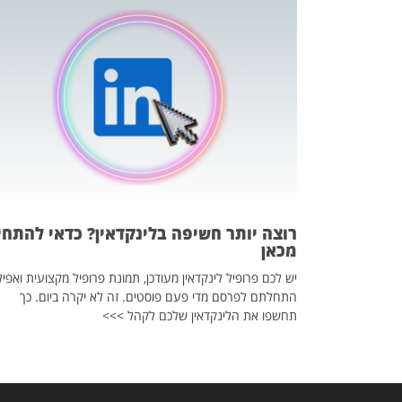
כה השקטה
 לדעת להשתמש בזה?
 ב-2026, זו כתבה שהיא בגדר
רוצה יותר חשיפה בלינקדאין? כדאי להתחי
מכאן
יש לכם פרופיל לינקדאין מעודכן, תמונת פרופיל מקצועית ואפיל
התחלתם לפרסם מדי פעם פוסטים. זה לא יקרה ביום. כך
תחשפו את הלינקדאין שלכם לקהל >>>