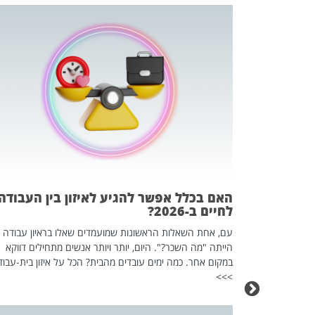
 המשחק
וא כלי שהופך
אז מה זה בדיוק
ים עליו? הכל
האם בכלל אפשר להגיע לאיזון בין העבודה
לחיים ב-2026?
עם, אחת השאלות הראשונות שמועמדים שאלו בראיון עבודה
הייתה "מה השכר?". היום, יותר ויותר אנשים מתחילים דווקא
במקום אחר. כמה ימים עובדים מהבית? הכל על איזון בית-עבוד
>>>