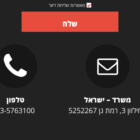
מאשר/ת שליחת דיוור
שלח
משרד – ישראל
טלפון
3, רמת גן 5252267
3-5763100