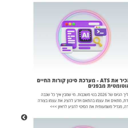
פוטרתם? כ
מה שנראה מצד א
וזו אולי הנקוד
מחוץ לארגון: פיטורים ב־2026 הם ל
להכיר את ATS - מערכת סינון קורות החיים
וטומטית מבפנים
תהליך הגיוס של 2026 בנוי משכבות. מי שמבין איך כל שכבה
דת, מתאים את עצמו בהתאם ויודע להציג את עצמו בצורה
ה, מגדיל משמעותית את הסיכוי להגיע לראיון >>>