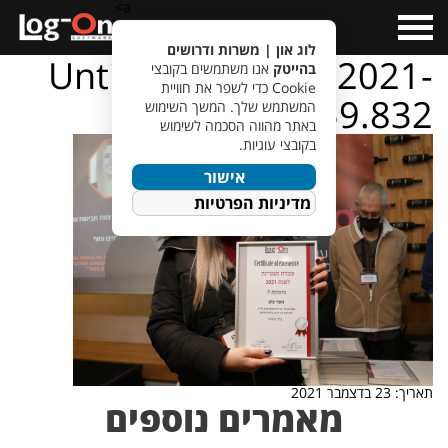
a>
Open
Menu
לוג און | משרות ודרושים
Untitled design – 2021-
בהייטק
אנו משתמשים בקובצי
Cookie כדי לשפר את חוויית
12-23T122159.832
המשתמש שלך. המשך השימוש
באתר מהווה הסכמה לשימוש
בקובצי עוגיות.
אישור
מדיניות הפרטיות
תאריך: 23 בדצמבר 2021
מאמרים נוספים