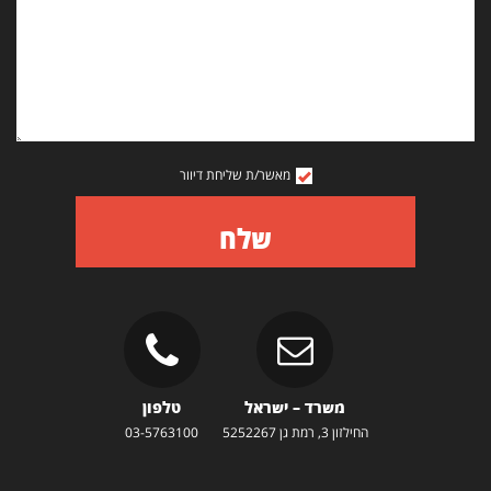
מאשר/ת שליחת דיוור
שלח
משרד – ישראל
טלפון
החילזון 3, רמת גן 5252267
03-5763100