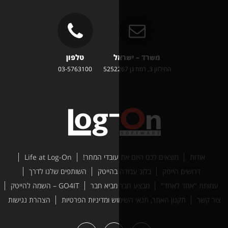
משרד – ישראל
טלפון
זון 3, רמת גן 5252267
03-5763100
ים לכם היום את עובדי המחר!
Life at Log-On
טק
בלוג עבודה בהייטק
השותפים שלנו לדרך
ד"
מבצע חבר מביא חבר
GO4IT – השמה להייטק
האתר, תנאי השימוש ומדיניות הפרטיות
הצהרת נגישות