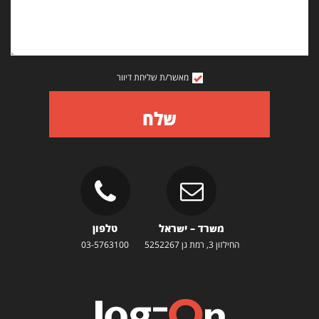
מאשר/ת שליחת דיוור
שלח
משרד – ישראל
טלפון
החילזון 3, רמת גן 5252267
03-5763100