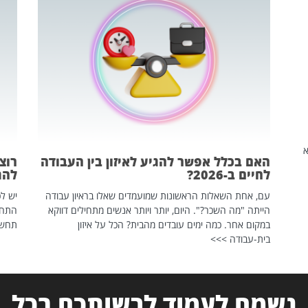
שהיא
האם בכלל אפשר להגיע לאיזון בין העבודה
רוצ
לחיים ב-2026?
להת
עם, אחת השאלות הראשונות שמועמדים שאלו בראיון עבודה
יש לכ
הייתה "מה השכר?". היום, יותר ויותר אנשים מתחילים דווקא
התחל
במקום אחר. כמה ימים עובדים מהבית? הכל על איזון
תחשפ
בית-עבודה >>>
נשמח לעמוד לרשותכם בכל