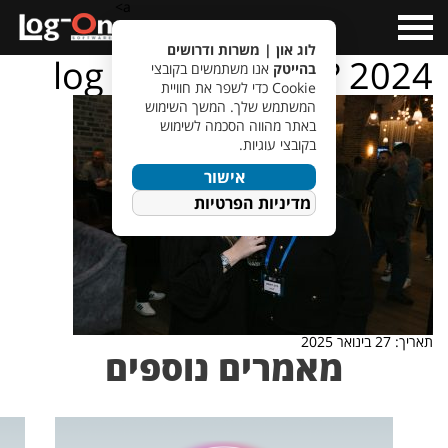
a>
Open
Menu
לוג און | משרות ודרושים
log – on – ???????? 2024
בהייטק
אנו משתמשים בקובצי
Cookie כדי לשפר את חוויית
המשתמש שלך. המשך השימוש
באתר מהווה הסכמה לשימוש
בקובצי עוגיות.
אישור
מדיניות הפרטיות
תאריך: 27 בינואר 2025
מאמרים נוספים