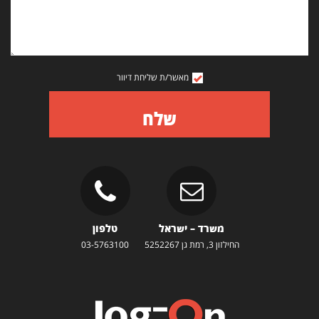
מאשר/ת שליחת דיוור
שלח
משרד – ישראל
טלפון
החילזון 3, רמת גן 5252267
03-5763100