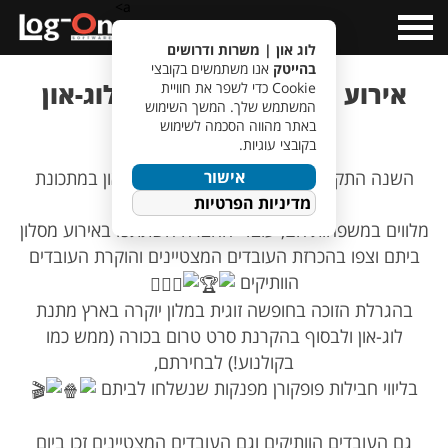
a>
Open
Menu
לוג און | משרות ודרושים
בהייטק
אנו משתמשים בקובצי
אירוע חנוכה 2020 לעובדי לוג-און
Cookie כדי לשפר את חוויית
המשתמש שלך. המשך השימוש
במתכונת קצת שונה
באתר מהווה הסכמה לשימוש
בקובצי עוגיות.
אישור
השנה התקיים אירוע חנוכה 2020 של לוג-און במתכונת
מדיניות הפרטיות
מקוונת ומרגשת!
מלווים במשפחותיהם, עובדי החברה השתתפו באירוע מסלון
ביתם וצפו בהכרזת העובדים המצטיינים והוקרת העובדים
הוותיקים
בהגרלת הזוכה בחופשה זוגית במלון יוקרה בארץ מתנת
לוג-און ולבסוף בהקרנת סרט טרום בכורה (ממש כמו
בקולנוע!) לבחירתם,
בליווי חבילות פופקורן מפנקות שנשלחו לביתם
גם העובדים הוותיקים וגם העובדים המצטיינים זכו ביום