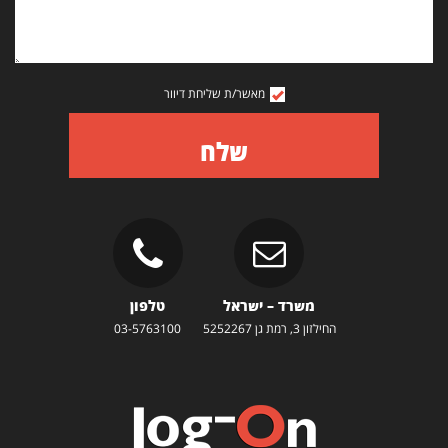
מאשר/ת שליחת דיוור
שלח
משרד – ישראל
טלפון
החילזון 3, רמת גן 5252267
03-5763100