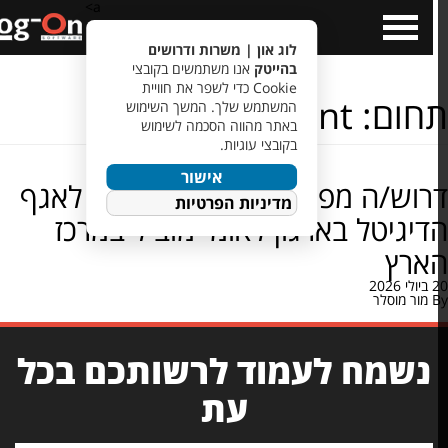
a>
Open
Cl
Menu
לוג און | משרות ודרושים
בהייטק
אנו משתמשים בקובצי
Cookie כדי לשפר את חוויית
חום:
SharePoint
המשתמש שלך. המשך השימוש
באתר מהווה הסכמה לשימוש
בקובצי עוגיות.
אישור
דרוש/ה מפתח/ת SharePoint לאגף
מדיניות הפרטיות
יגיטל בארגון לאומי מוביל במרכז
ארץ
מור מוסלר
נשמח לעמוד לרשותכם בכל
עת