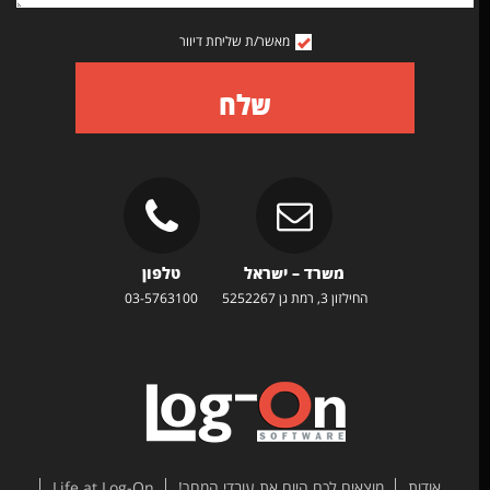
מאשר/ת שליחת דיוור
שלח
משרד – ישראל
טלפון
החילזון 3, רמת גן 5252267
03-5763100
אודות
מוצאים לכם היום את עובדי המחר!
Life at Log-On