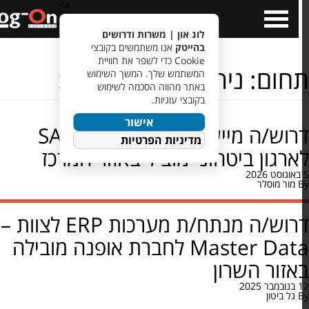
a>
Open
Cl
Menu
לוג און | משרות ודרושים
בהייטק
אנו משתמשים בקובצי
Cookie כדי לשפר את חוויית
חום:
ניתוח מערכות SAP
המשתמש שלך. המשך השימוש
באתר מהווה הסכמה לשימוש
בקובצי עוגיות.
אישור
דרוש/ה מיישם/ת SAP S/4HANA
מדיניות הפרטיות
רגון ביטחוני מוביל באזור המרכז
מור מוסלר
דרוש/ה מנתח/ת מערכות ERP לצוות –
Master Data לחברת אופנה מובילה
זור השרון
גל ביטון