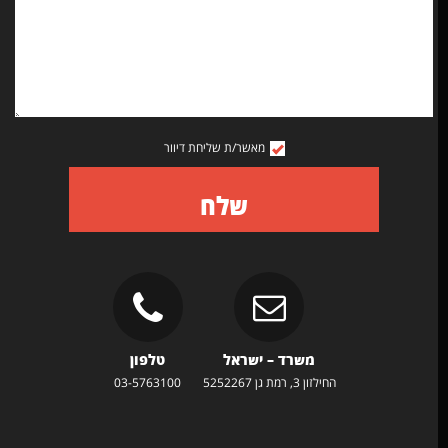
מאשר/ת שליחת דיוור
שלח
משרד – ישראל
טלפון
החילזון 3, רמת גן 5252267
03-5763100