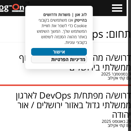
a>
Open
Cl
Menu
לוג און | משרות ודרושים
בהייטק
אנו משתמשים בקובצי
Cookie כדי לשפר את חוויית
חום:
DevOps
המשתמש שלך. המשך השימוש
באתר מהווה הסכמה לשימוש
בקובצי עוגיות.
אישור
דרוש/ה מהנדס/ת DevOps לגוף
מדיניות הפרטיות
שלתי בירושלים
קתי אקילוב
דרוש/ה מפתח/ת DevOps לארגון
שלתי גדול באזור ירושלים / אור
ודה
קתי אקילוב