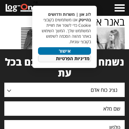
a>
Open
Menu
לוג און | משרות ודרושים
באנר אודות דסקטופ
בהייטק
אנו משתמשים בקובצי
Cookie כדי לשפר את חוויית
המשתמש שלך. המשך השימוש
באתר מהווה הסכמה לשימוש
בקובצי עוגיות.
אישור
נשמח לעמוד לרשותכם בכל
מדיניות הפרטיות
עת
נציג כוח אדם