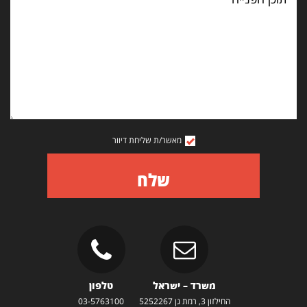
מאשר/ת שליחת דיוור
שלח
משרד – ישראל
טלפון
החילזון 3, רמת גן 5252267
03-5763100