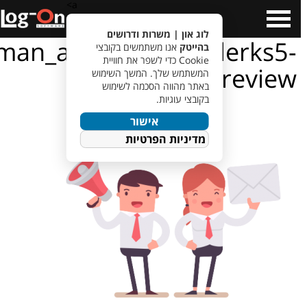
a>
Open
C
Menu
לוג און | משרות ודרושים
man_and_woman_clerks5-
בהייטק
אנו משתמשים בקובצי
Cookie כדי לשפר את חוויית
removebg-preview
המשתמש שלך. המשך השימוש
באתר מהווה הסכמה לשימוש
בקובצי עוגיות.
אישור
מדיניות הפרטיות