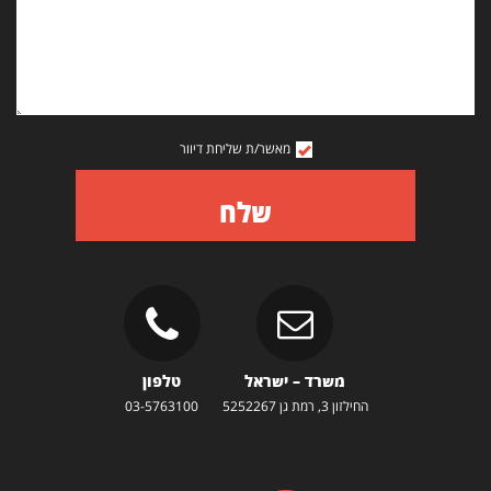
מאשר/ת שליחת דיוור
שלח
משרד – ישראל
טלפון
החילזון 3, רמת גן 5252267
03-5763100