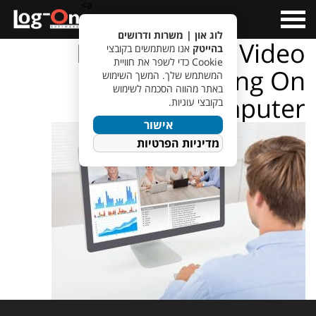
a>
Open
Menu
לוג און | משרות ודרושים
Businessman Video
בהייטק
אנו משתמשים בקובצי
Cookie כדי לשפר את חוויית
Conferencing On
המשתמש שלך. המשך השימוש
באתר מהווה הסכמה לשימוש
Computer
בקובצי עוגיות.
אישור
מדיניות הפרטיות