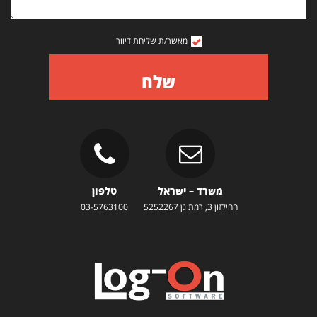
מאשר/ת שליחת דיוור
שלח
משרד – ישראל
טלפון
החילזון 3, רמת גן 5252267
03-5763100